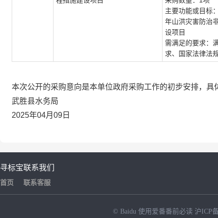
程措施建设项目
采购数量：1项
主要功能或目标：
年山洪灾害防治
设项目
需满足的要求：
求、国家法律法
本次公开的采购意向是本单位政府采购工作的初步安排，具
武胜县水务局
2025年04月09日
寻标宝
联系我们
首页
联系客服
© Baidu
使用爱番番前必读
沪ICP备