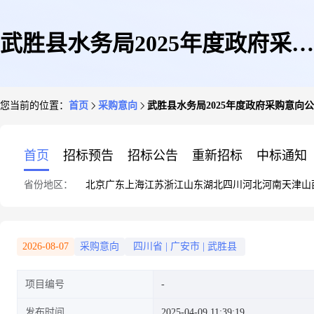
武胜县水务局2025年度政府采购
您当前的位置：
首页
采购意向
武胜县水务局2025年度政府采购意向公告
意向公告(第6批)
首页
招标预告
招标公告
重新招标
中标通知
省份地区：
北京
广东
上海
江苏
浙江
山东
湖北
四川
河北
河南
天津
山
2026-08-07
采购意向
四川省
|
广安市
|
武胜县
项目编号
发布时间
2025-04-09 11:39:19