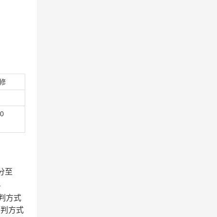
。
修
00
0分至
。
判方式
谈判方式