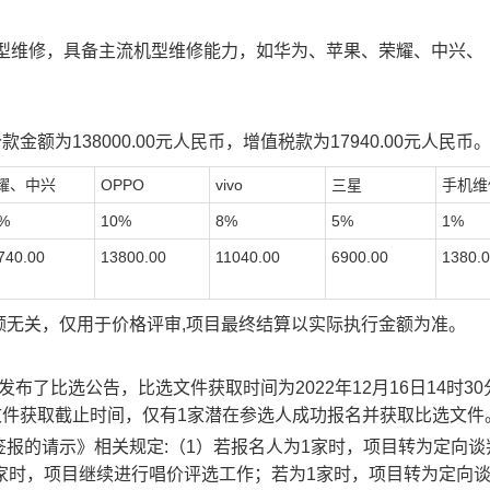
机型维修，具备主流机型维修能力，如华为、苹果、荣耀、中兴、
款金额为138000.00元人民币，增
值税款为17940.00元人民币
耀、中兴
OPPO
vivo
三星
手机维
%
10%
8%
5%
1%
740.00
13800.00
11040.00
6900.00
1380.
额无关，仅用于价格评审,项目最终结算以实际执行金额为准。
发布了比选公告，比选文件获取时间
为2022年12月16日14时3
文件获取截止时间，仅有1家潜在参选人成功报名并获取比选文件
签报的请示》相关规定
:（1）若报名人为1家时，项目转为定向谈
家时，项目继续进行唱价评选工作；若为1家时，项目转为定向