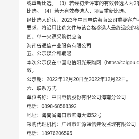
或重新比选。（3）若经初步评审的有效参选人为2
比选。（4）若无有效参选人，项目重新比选。
经比选人确认，
2023年中国电信海南公司重要客
要求，将沿用
比选文件与该合格参选人最终递交的
四、
单一来源采购供应商
海南省通信产业服务有限公司
五、公示媒介和期限
本次公示
仅
在
中国电信阳光采购网（https://caigou.chinat
效。
公示期
：
20
2
2
年
12
月
20
日至20
2
2
年
12
月
22
日。
六、
联系方式
单位名称：
中国电信股份有限公司海南分公司
电话：
0898-68588392
地址：
海南省海口市滨海大道52号
采购代理机构：广州市汇源通信建设监理有限公司
电话：
18976206595