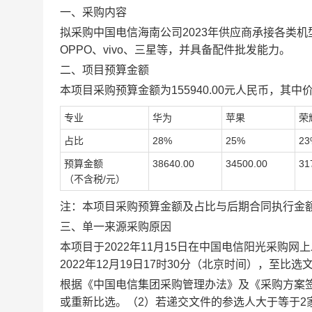
一、采购内容
拟采购中国电信海南公司2023年供应商承接各类
OPPO、vivo、三星等，并具备配件批发能力。
二、项目预算金额
本项目采购预算金额为155940.00元人民币，其中价
专业
华为
苹果
荣
占比
28%
25%
23
预算金额
38640.00
34500.00
31
（不含税
/元
）
注：本项目采购预算金额及占比与后期合同执行金
三、
单一来源采购原因
本项目于2022年
11
月
15
日在中国电信阳光采购网上
2022年12月19日17时30分（北京时间）
，
至比选
根据《中国电信
集团
采购管理办法》及《采购方案
或重新比选。（2）若递交文件的参选人大于等于2