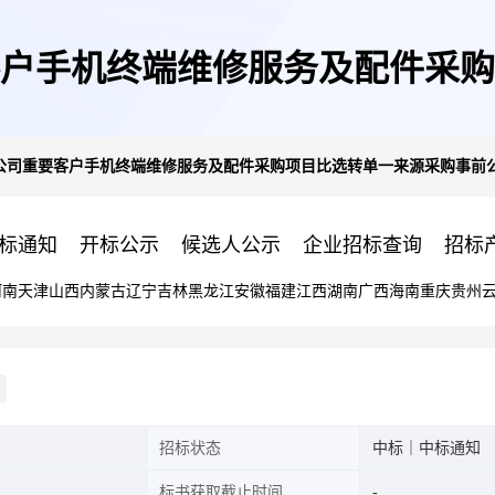
要客户手机终端维修服务及配件采
南公司重要客户手机终端维修服务及配件采购项目比选转单一来源采购事前
示
标通知
开标公示
候选人公示
企业招标查询
招标
河南
天津
山西
内蒙古
辽宁
吉林
黑龙江
安徽
福建
江西
湖南
广西
海南
重庆
贵州
招标状态
中标｜中标通知
标书获取截止时间