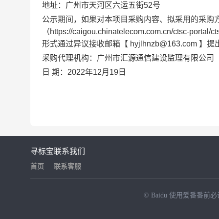
地址：
广州市天河区六运五街52号
公示期间，如果对本项目
采购
内容、拟采用的采购
（https://caigou.chinatelecom.com.cn/ct
形式通过异议接收邮箱
【 hyjlhnzb@163.com 】
提
采购代理机构：广州市汇源通信建设监理有限公司
日 期：20
2
2
年
12
月
19
日
寻标宝
联系我们
首页
联系客服
© Baidu
使用爱番番前必