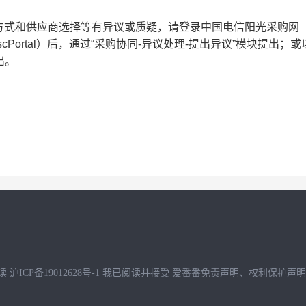
方式和供应商选择等有异议或质疑，
请登录中国电信阳光采购网
sc-portal/ctscPortal）后，通过“采购协同-异议处理-提出异议”模块提出
；
或
出
。
读
沪ICP备19012628号-1
我已阅读并接受
爱番番免责声明
、
权利保护声明