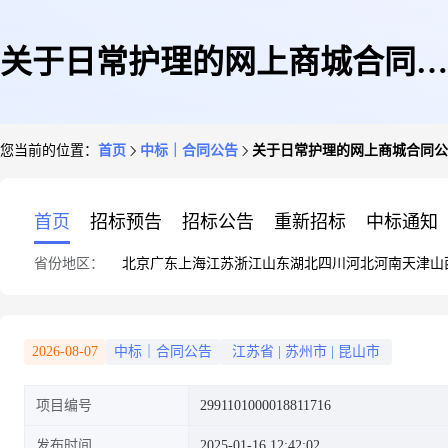
关于日常护理的网上商城合同公
您当前的位置：
首页
中标｜合同公告
关于日常护理的网上商城合同公
告
首页
招标预告
招标公告
重新招标
中标通知
省份地区：
北京
广东
上海
江苏
浙江
山东
湖北
四川
河北
河南
天津
山
2026-08-07
中标｜合同公告
江苏省
|
苏州市
|
昆山市
项目编号
2991101000018811716
发布时间
2025-01-16 12:42:02