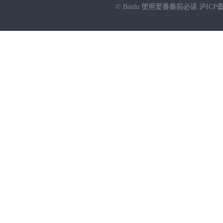
© Baidu
使用爱番番前必读
沪ICP备
NEW
HOT
暂时没有搜索结果…