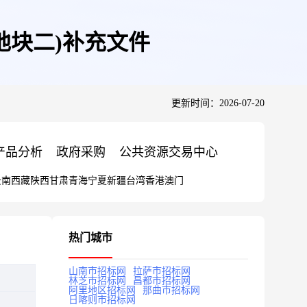
地块二)补充文件
更新时间：2026-07-20
产品分析
政府采购
公共资源交易中心
云南
西藏
陕西
甘肃
青海
宁夏
新疆
台湾
香港
澳门
热门城市
山南市招标网
拉萨市招标网
林芝市招标网
昌都市招标网
阿里地区招标网
那曲市招标网
日喀则市招标网