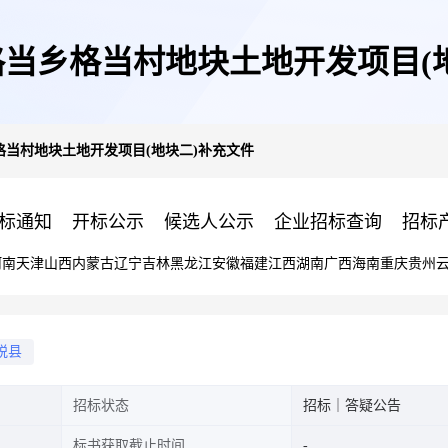
年格当乡格当村地块土地开发项目(
乡格当村地块土地开发项目(地块二)补充文件
标通知
开标公示
候选人公示
企业招标查询
招标
河南
天津
山西
内蒙古
辽宁
吉林
黑龙江
安徽
福建
江西
湖南
广西
海南
重庆
贵州
脱县
招标状态
招标｜答疑公告
标书获取截止时间