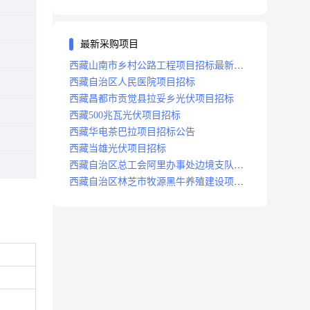
最新采购项目
西藏山南市乡村公路工程项目招标最新消
息
西藏自治区人民医院项目招标
西藏昌都市贡觉县拉妥乡光伏项目招标
西藏500兆瓦光伏项目招标
西藏华电茶巴拉项目招标公告
西藏当雄光伏项目招标
西藏自治区总工会阿里办事处边境支队职
工之家建设项目招标公告
西藏自治区林芝市牧源黑牛养殖建设项目
招标公示百巴村