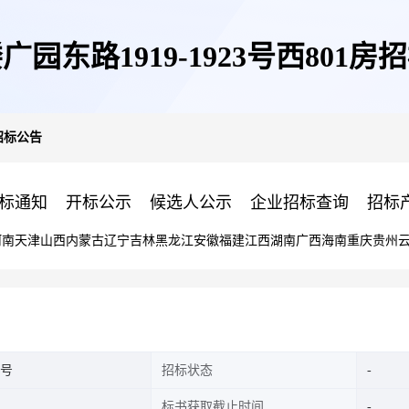
广园东路1919-1923号西801房
房招标公告
标通知
开标公示
候选人公示
企业招标查询
招标
河南
天津
山西
内蒙古
辽宁
吉林
黑龙江
安徽
福建
江西
湖南
广西
海南
重庆
贵州
6号
招标状态
标书获取截止时间