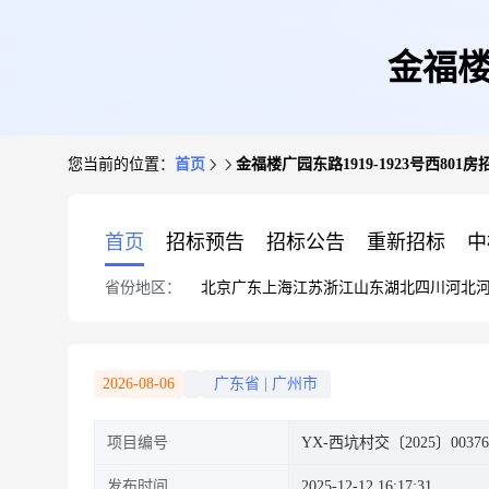
金福楼
您当前的位置：
首页
金福楼广园东路1919-1923号西801
首页
招标预告
招标公告
重新招标
中
省份地区：
北京
广东
上海
江苏
浙江
山东
湖北
四川
河北
2026-08-06
广东省
|
广州市
项目编号
YX-西坑村交〔2025〕0037
发布时间
2025-12-12 16:17:31