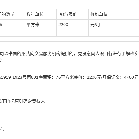
标的数量
数量单位
底价/限价
价格单位
5
平方米
2200
元/月
司
以书面的形式向交易服务机构提供的，竞投意向人须自行进行了解核实
险。
19-1923号西801房面积：75平方米底价：2200元/月保证金：4400
线下暗标
原则确定竞得人
料。