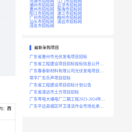
河源市招标网
江门市招标网
潮州市招标网
云浮市招标网
惠州市招标网
珠海市招标网
阳江市招标网
湛江市招标网
广州市招标网
梅州市招标网
汕头市招标网
清远市招标网
茂名市招标网
最新采购项目
广东省惠州市光伏发电项目招标
广东省工程建设项目招标投标信息公开目
录
广东春泰新材料有限公司光伏发电项目招
标
常平广东乐声项目招标
广东省工程建设项目招标计划公告
广东省清远市土方项目招标
广东粤电大埔电厂二期工程2023-2024年度
安保服务项目招标公告
广东平远县城区环卫清洁作业市场化承包
构：
西
项目招标中标候选人公示