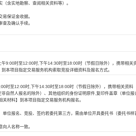
实（含实地勘察、查阅相关资料等）。
交易保证金收据。
审查及确认手续。
上午
9:00
时至
12:00
时,下午
14:30
时至
18:00
时（节假日除外），携带相关
）到本项目指定交易服务机构索取竞投详细资料及报名方式。
:00
时至
12:00
时,下午
14:30
时至
18:00
时（节假日除外），携带相关资料
定非自然人报名的除外）、其他组织的身份证明原件,复印件盖章（单位报
相关材料】到本项目指定交易服务机构报名。
单位报名、竞投、签约若委托第三方，需由单位开具委托书（委托书样
意向人名称一致。