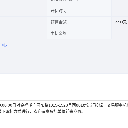
开标时间
预算金额
2200元
中标金额
中心
0:00:00日
对
金福楼广园东路1919-1923号西801房
进行投标，交易服务机
线下暗标
方式进行，欢迎有意参加单位前来竞价。