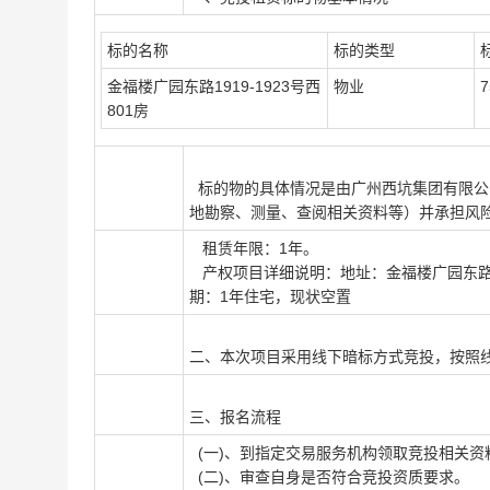
标的名称
标的类型
金福楼广园东路1919-1923号西
物业
7
801房
标的物的具体情况是由
广州西坑集团有限公
地勘察、测量、查阅相关资料等）并承担风
租赁年限：
1
年。
产权项目详细说明：
地址：金福楼广园东路19
期：1年住宅，现状空置
二、本次项目采用
线下暗标
方式竞投，按照
三、报名流程
(一)、到指定交易服务机构领取竞投相关资
(二)、审查自身是否符合竞投资质要求。