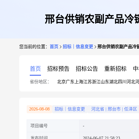
邢台供销农副产品冷
您当前的位置：
首页
招标｜信息变更
邢台供销农副产品冷
首页
招标预告
招标公告
重新招标
中
省份地区：
北京
广东
上海
江苏
浙江
山东
湖北
四川
河北
2026-08-08
招标｜信息变更
河北省
|
邢台市
|
任泽区
项目编号
发布时间
2024-06-07 21:58:23