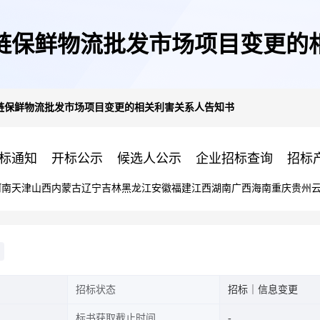
链保鲜物流批发市场项目变更的
链保鲜物流批发市场项目变更的相关利害关系人告知书
标通知
开标公示
候选人公示
企业招标查询
招标
河南
天津
山西
内蒙古
辽宁
吉林
黑龙江
安徽
福建
江西
湖南
广西
海南
重庆
贵州
招标状态
招标｜信息变更
标书获取截止时间