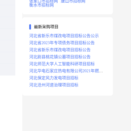
张家口市招标网
唐山市招标网
衡水市招标网
最新采购项目
河北省新乐市煤改电项目招标公告公示
河北省2023年专项债务项目招标公告
河北省新乐市煤改电项目招标公告
河北尉县桃花镇公墓项目招标公告
河北师范大学人工智能科研项目招标
河北华电石家庄热电有限公司2021年燃料
分场辅助运行项目招标公告
河北保定风力发电项目招标
河北沧州河道治理项目招标