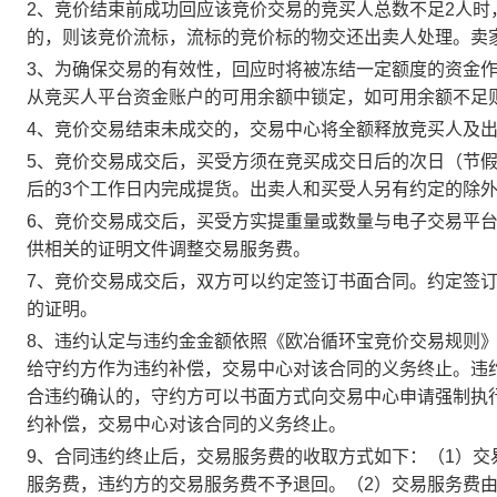
2、竞价结束前成功回应该竞价交易的竞买人总数不足2人
的，则该竞价流标，流标的竞价标的物交还出卖人处理。卖
3、为确保交易的有效性，回应时将被冻结一定额度的资金
从竞买人平台资金账户的可用余额中锁定，如可用余额不足
4、竞价交易结束未成交的，交易中心将全额释放竞买人及
5、竞价交易成交后，买受方须在竞买成交日后的次日（节假
后的3个工作日内完成提货。出卖人和买受人另有约定的除
6、竞价交易成交后，买受方实提重量或数量与电子交易平
供相关的证明文件调整交易服务费。
7、竞价交易成交后，双方可以约定签订书面合同。约定签
的证明。
8、违约认定与违约金金额依照《欧冶循环宝竞价交易规则
给守约方作为违约补偿，交易中心对该合同的义务终止。违
合违约确认的，守约方可以书面方式向交易中心申请强制执
约补偿，交易中心对该合同的义务终止。
9、合同违约终止后，交易服务费的收取方式如下：（1）
服务费，违约方的交易服务费不予退回。（2）交易服务费