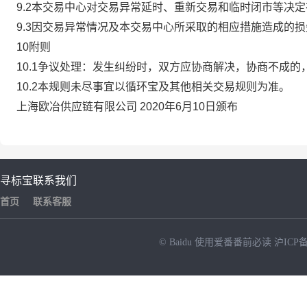
9.2本交易中心对交易异常延时、重新交易和临时闭市等决
9.3因交易异常情况及本交易中心所采取的相应措施造成的
10附则
10.1争议处理：发生纠纷时，双方应协商解决，协商不成
10.2本规则未尽事宜以循环宝及其他相关交易规则为准。
上海欧冶供应链有限公司 2020年6月10日颁布
寻标宝
联系我们
首页
联系客服
© Baidu
使用爱番番前必读
沪ICP备
NEW
HOT