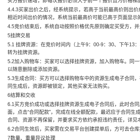
买方报价递增，即每次报价必须大于前一个报价且为价格梯
4.4.3买家出价之后，经系统提示，若高于当前最高价则
相近时间出价的情况，系统当前最高价可能已高于页面显示
4.5竞价结束后，系统自动按照价格优先原则确定买受方，
5挂牌交易
5.1 挂牌资源：在竞价时间内（上午9：00-9：30、下午1
转为挂牌资源。
5.2加入购物车：买家可以选择挂牌资源，加入购物车。同
以随意删除或添加资源。
5.3生成合同：买方可以选择购物车中的资源生成电子合同
同生成后，资源即被锁定，其他买家无法购买。
6结算和交收
6.1买方竞价成功或选择挂牌资源生成电子合同后，此时合同
面，点击“合同配款”，完成在线全额配款，最迟应于合同生成当
合同、资源不再保留，并要求买方依约承担违约责任，详见
6.2合同生效后，买家需在交易平台创建提单后，方可去仓
7数量、重量异议处理