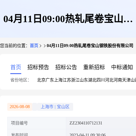
04月11日09:00热轧尾卷宝山钢
您当前的位置：
首页
04月11日09:00热轧尾卷宝山钢铁股份有限公司
铁股份有限公司
首页
招标预告
招标公告
重新招标
中标通知
省份地区：
北京
广东
上海
江苏
浙江
山东
湖北
四川
河北
河南
天津
山
2026-08-08
上海市
|
宝山区
项目编号
ZZ2304110712131
发布时间
2023-04-11 09:30:06