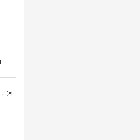
明
），请