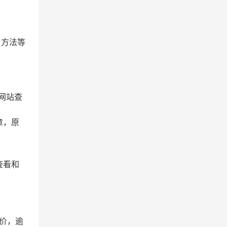
、方法等
供网站查
章，原
查看和
价，逾