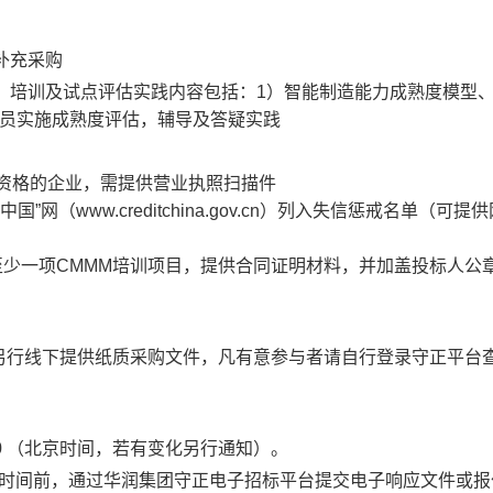
补充采购
）培训及试点评估实践内容包括：1）智能制造能力成熟度模型
学员实施成熟度评估，辅导及答疑实践
人资格的企业，需提供营业执照扫描件
网（www.creditchina.gov.cn）列入失信惩戒名单（可提
实施的至少一项CMMM培训项目，提供合同证明材料，并加盖投标人公
另行线下提供纸质采购文件，凡有意参与者请自行登录守正平台
0
（北京时间，若有变化另行通知）。
时间前，通过华润集团守正电子招标平台提交电子响应文件或报