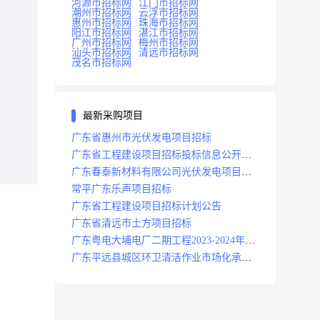
河源市招标网
江门市招标网
潮州市招标网
云浮市招标网
惠州市招标网
珠海市招标网
阳江市招标网
湛江市招标网
广州市招标网
梅州市招标网
汕头市招标网
清远市招标网
茂名市招标网
最新采购项目
广东省惠州市光伏发电项目招标
广东省工程建设项目招标投标信息公开目
录
广东春泰新材料有限公司光伏发电项目招
标
常平广东乐声项目招标
广东省工程建设项目招标计划公告
广东省清远市土方项目招标
广东粤电大埔电厂二期工程2023-2024年度
安保服务项目招标公告
广东平远县城区环卫清洁作业市场化承包
项目招标中标候选人公示