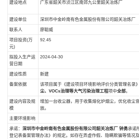
建设地点
广东省韶关市浈江区南郊九公里韶关冶炼厂
建设单位
深圳市中金岭南有色金属股份有限公司韶关冶炼厂
联系人
廖聪威
项目投资(万
92.45
元)
拟投入生产运
2024-04-30
营日期
建设性质
新建
备案依据
该项目属于《建设项目环境影响评价分类管理名录
尘、VOCs治理等大气污染治理工程
项中
全部
。
建设内容及规
增加一台收尘器，用于收集熔化炉烟尘，优化收尘
模
放。
主要环境影响
承诺：
深圳市中金岭南有色金属股份有限公司韶关冶炼厂
钟勇
承诺
登记表备案管理办法》的规定。如存在弄虚作假、隐瞒欺骗等情况