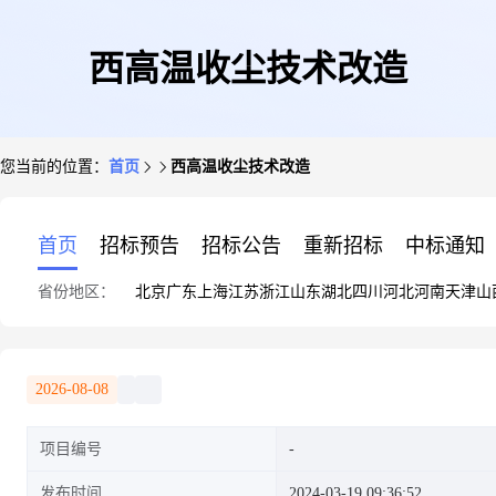
西高温收尘技术改造
您当前的位置：
首页
西高温收尘技术改造
首页
招标预告
招标公告
重新招标
中标通知
省份地区：
北京
广东
上海
江苏
浙江
山东
湖北
四川
河北
河南
天津
山
2026-08-08
项目编号
发布时间
2024-03-19 09:36:52