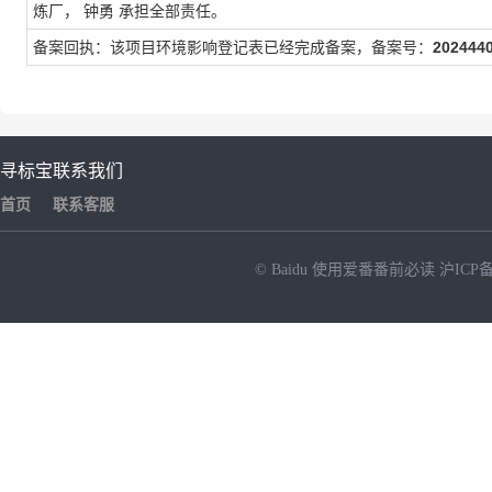
炼厂
，
钟勇
承担全部责任。
备案回执：该项目环境影响登记表已经完成备案，备案号：
202444
寻标宝
联系我们
首页
联系客服
© Baidu
使用爱番番前必读
沪ICP备
NEW
HOT