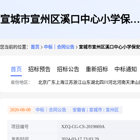
宣城市宣州区溪口中心小学保安
您当前的位置：
首页
中标｜合同公告
宣城市宣州区溪口中心小学保安
保洁采购项目(二次)
首页
招标预告
招标公告
重新招标
中标通知
省份地区：
北京
广东
上海
江苏
浙江
山东
湖北
四川
河北
河南
天津
山
2026-08-08
中标｜合同公告
安徽省
|
宣城市
|
宣州区
项目编号
XZQ-CG-CS-2019069A
发布时间
2024-03-17 23:03:29