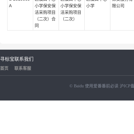
A
小学保安保
小学保安保
小学
限公司
洁采购项目
洁采购项目
（二次）合
（二次）
同
寻标宝
联系我们
首页
联系客服
© Baidu
使用爱番番前必读
沪ICP备
NEW
HOT