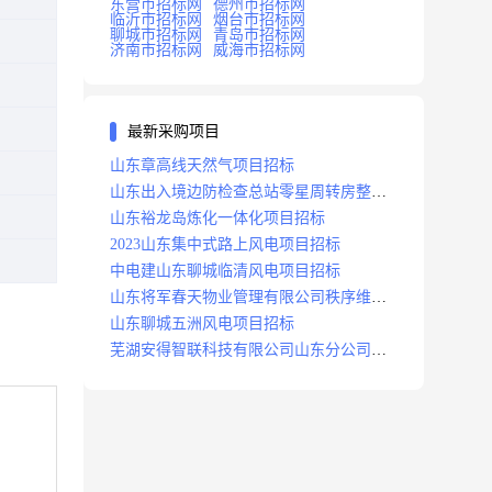
东营市招标网
德州市招标网
临沂市招标网
烟台市招标网
聊城市招标网
青岛市招标网
济南市招标网
威海市招标网
最新采购项目
山东章高线天然气项目招标
山东出入境边防检查总站零星周转房整修
项目招标中标
山东裕龙岛炼化一体化项目招标
2023山东集中式路上风电项目招标
中电建山东聊城临清风电项目招标
山东将军春天物业管理有限公司秩序维护
服务项目招标公告
山东聊城五洲风电项目招标
芜湖安得智联科技有限公司山东分公司济
南地区快递项目招标公告