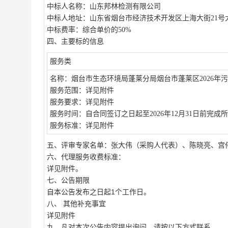
中
标人名称：
山东邦林检测有限公司
中
标人地址：山东省烟台市经济技术开发区上海大街
21
中标
费率
：
综合单价的
50%
四、主要标的信息
服务
类
名称：
烟台市生态环境局蓬莱分局烟台市蓬莱区
2026
服务范围
：详见附件
服务要求
：
详见附件
服务时间
：
自合同签订之日起至
2026年12月31日前完
服务标准
：
详见附件
五、评审专家名单：
张大伟
（
采购人代表
）、
陈晓亮
、
宫
六、代理服务收费标准：
详见附件。
七、公告期限
1
自本公告发布之日起
个工作日。
八、
其他补充事宜
详见附件
九、凡对本次公告内容提出询问，请按以下方式联系。