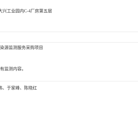
号大兴工业园内C-4厂房第五层
年污染源监测服务采购项目
成所有监测内容。
伟
、
于家峰
、
陈晓红