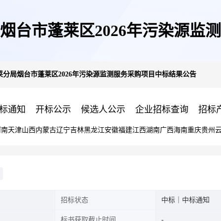
烟台市蓬莱区2026年污染源监
分局烟台市蓬莱区2026年污染源监测服务采购项目中标结果公告
标通知
开标公示
候选人公示
企业招标查询
招标
河南
天津
山西
内蒙古
辽宁
吉林
黑龙江
安徽
福建
江西
湖南
广西
海南
重庆
贵州
招标状态
中标｜中标通知
标书获取截止时间