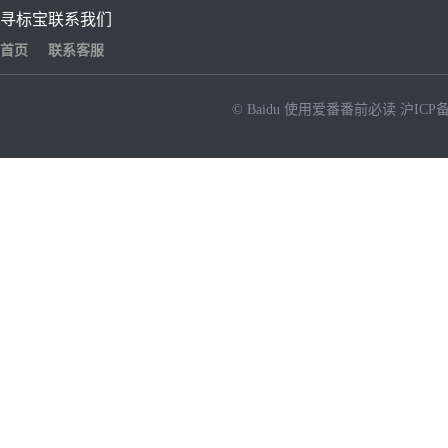
寻标宝
联系我们
首页
联系客服
© Baidu
使用爱番番前必读
沪ICP备
NEW
HOT
暂时没有搜索结果…