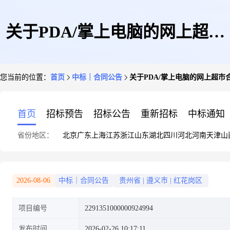
关于PDA/掌上电脑的网上超市
您当前的位置：
首页
中标｜合同公告
关于PDA/掌上电脑的网上超市
合同公告
首页
招标预告
招标公告
重新招标
中标通知
省份地区：
北京
广东
上海
江苏
浙江
山东
湖北
四川
河北
河南
天津
山
2026-08-06
中标｜合同公告
贵州省
|
遵义市
|
红花岗区
项目编号
2291351000000924994
发布时间
2026-02-26 10:17:11