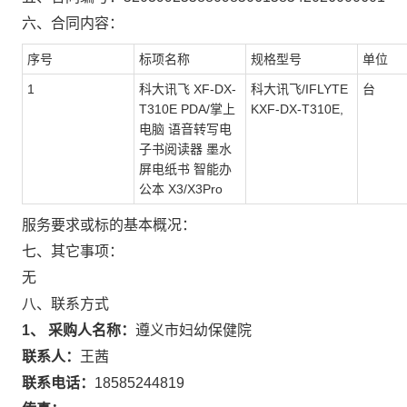
六、合同内容：
序号
标项名称
规格型号
单位
1
科大讯飞 XF-DX-
科大讯飞/IFLYTE
台
T310E PDA/掌上
KXF-DX-T310E,
电脑 语音转写电
子书阅读器 墨水
屏电纸书 智能办
公本 X3/X3Pro
服务要求或标的基本概况：
七、其它事项：
无
八、联系方式
1、 采购人名称：
遵义市妇幼保健院
联系人：
王茜
联系电话：
18585244819