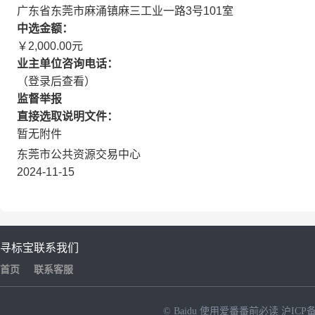
广东省东莞市麻涌镇麻三工业一路3号101室
中选金额：
￥2,000.00元
业主单位咨询电话：
（登录后查看）
监督举报
直接选取说明文件：
暂无附件
东莞市公共资源交易中心
2024-11-15
寻标宝
联系我们
首页
联系客服
© Baidu
使用爱番番前必读
沪ICP备