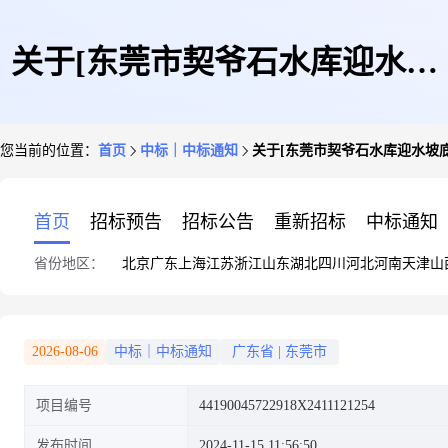
关于[东莞市契爷石水库迎水坡
您当前的位置：
首页
中标｜中标通知
关于[东莞市契爷石水库迎水坡
底部加固工程结算审核服务]中
首页
招标预告
招标公告
重新招标
中标通知
省份地区：
北京
广东
上海
江苏
浙江
山东
湖北
四川
河北
河南
天津
山
选结果的公告
2026-08-06
中标｜中标通知
广东省
|
东莞市
项目编号
44190045722918X2411121254
发布时间
2024-11-15 11:56:50