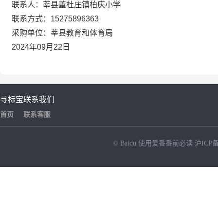
联系人：莘县董杜庄镇柏庆小学
联系方式：15275896363
采购单位：莘县教育和体育局
2024年09月22日
寻标宝
联系我们
首页
联系客服
© Baidu
使用爱番番前必读
沪ICP备
NEW
HOT