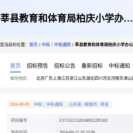
莘县教育和体育局柏庆小学办公
您当前的位置：
首页
中标｜中标通知
莘县教育和体育局柏庆小学办公
用品采购网上商城超市直购成交
首页
招标预告
招标公告
重新招标
中标通知
省份地区：
北京
广东
上海
江苏
浙江
山东
湖北
四川
河北
河南
天津
山
结果公告
2026-08-09
中标｜中标通知
山东省
|
聊城市
|
莘县
项目编号
Z3715221520240922295302
发布时间
2024-09-22 10:33:06