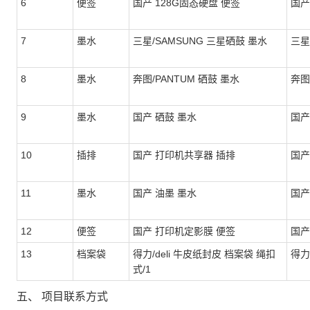
6
便签
国产 128G固态硬盘 便签
国产
7
墨水
三星/SAMSUNG 三星硒鼓 墨水
三星
8
墨水
奔图/PANTUM 硒鼓 墨水
奔图
9
墨水
国产 硒鼓 墨水
国产
10
插排
国产 打印机共享器 插排
国产
11
墨水
国产 油墨 墨水
国产
12
便签
国产 打印机定影膜 便签
国产
13
档案袋
得力/deli 牛皮纸封皮 档案袋 绳扣
得力/
式/1
五、 项目联系方式