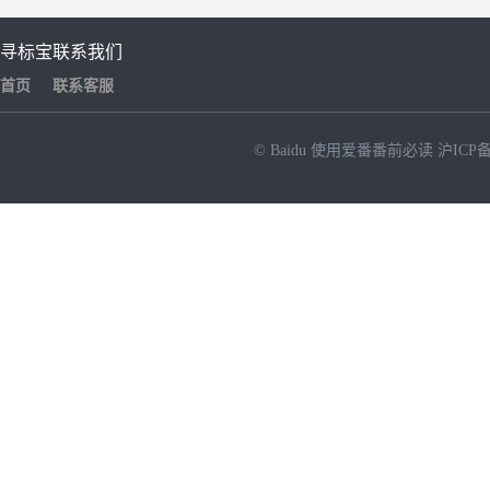
寻标宝
联系我们
首页
联系客服
© Baidu
使用爱番番前必读
沪ICP备
NEW
HOT
暂时没有搜索结果…