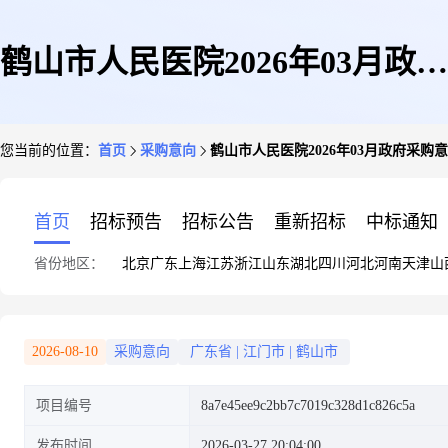
鹤山市人民医院2026年03月政府
您当前的位置：
首页
采购意向
鹤山市人民医院2026年03月政府采购
采购意向
首页
招标预告
招标公告
重新招标
中标通知
省份地区：
北京
广东
上海
江苏
浙江
山东
湖北
四川
河北
河南
天津
山
2026-08-10
采购意向
广东省
|
江门市
|
鹤山市
项目编号
8a7e45ee9c2bb7c7019c328d1c826c5a
发布时间
2026-03-27 20:04:00