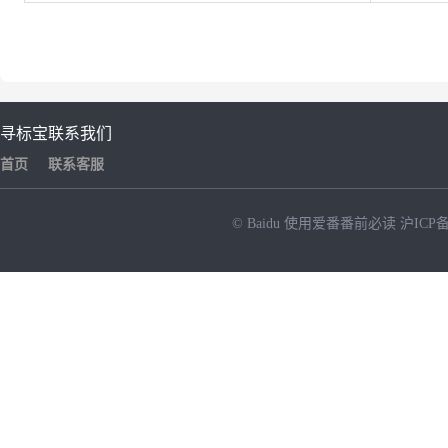
寻标宝
联系我们
首页
联系客服
© Baidu
使用爱番番前必读
沪ICP备
NEW
HOT