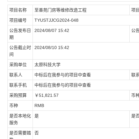
项目名称
至善苑门房等维修改造工程
项
项目编号
TYUSTJJCG2024-048
公告发布日
2024/08/07 15:42
公
期
公告截止时
2024/08/10 15:42
间
采购单位
太原科技大学
联系人
中标后在我参与的项目中查看
联
联系手机
中标后在我参与的项目中查看
采购预算
￥51,821.57
币
币种
RMB
是否本地化
是
是
服务
是否需要踏
否