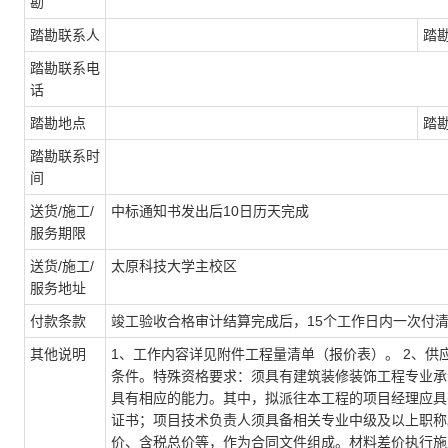
勘
踏勘联系人
踏
踏勘联系电
话
踏勘地点
踏
踏勘联系时
间
送货/施工/
中标通知书发出后10日历天完成
服务期限
送货/施工/
太原科技大学主校区
服务地址
付款条款
竣工验收合格审计结算完成后，15个工作日内一次付
其他说明
1、工作内容详见附件工程量清单（报价表）。 2、供
条件。特殊资格要求：须具有建筑装修装饰工程专业承
具有相应的能力。其中，拟派往本工程的项目经理应具
证书；项目技术负责人须具备相关专业中级及以上职称
价、含税总价等，作为合同文件组成。材料差价执行施