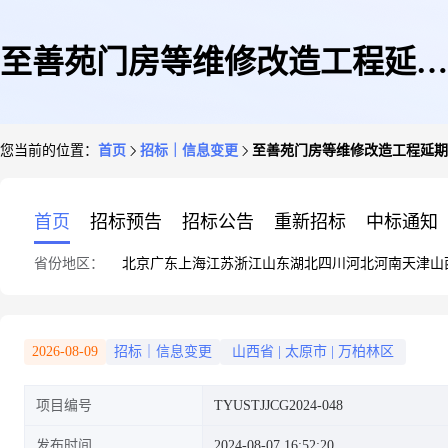
至善苑门房等维修改造工程延期
您当前的位置：
首页
招标｜信息变更
至善苑门房等维修改造工程延期
公告
首页
招标预告
招标公告
重新招标
中标通知
省份地区：
北京
广东
上海
江苏
浙江
山东
湖北
四川
河北
河南
天津
山
2026-08-09
招标｜信息变更
山西省
|
太原市
|
万柏林区
项目编号
TYUSTJJCG2024-048
发布时间
2024-08-07 16:52:20