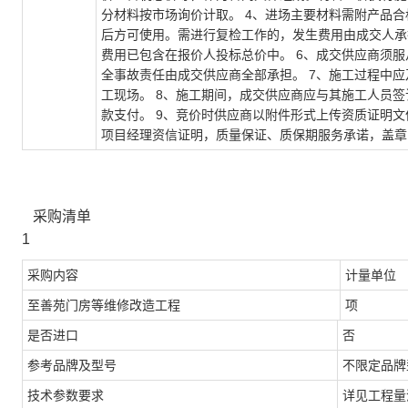
分材料按市场询价计取。 4、进场主要材料需附产品
后方可使用。需进行复检工作的，发生费用由成交人承
费用已包含在报价人投标总价中。 6、成交供应商须
全事故责任由成交供应商全部承担。 7、施工过程中
工现场。 8、施工期间，成交供应商应与其施工人员
款支付。 9、竞价时供应商以附件形式上传资质证明文
项目经理资信证明，质量保证、质保期服务承诺，盖章
采购清单
1
采购内容
计量单位
至善苑门房等维修改造工程
项
是否进口
否
参考品牌及型号
不限定品牌
技术参数要求
详见工程量