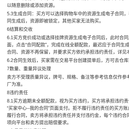
以随意删除或添加资源。
5.3生成合同：买方可以选择购物车中的资源生成电子合同
同生成后，资源即被锁定，其他买家无法购买。
6结算和交收
6.1买方竞价成功或选择挂牌资源生成电子合同后，此时合同
面，点击“合同配款”，完成在线全额配款，最迟应于合同生成当
合同、资源不再保留，并要求买方依约承担违约责任，详见
6.2合同生效后，买家需在交易平台创建提单后，方可去仓
7数量、重量异议处理
卖方不受理质量异议，牌号、规格、备注等参考信息仅作参
厂为准。
8违约责任
8.1买方逾期未全额配款，视为买方违约，买方将承担违约
“买家中心--我的合同”页面支付。拒不履行违约责任的买
履行合同，卖方将承担违约责任并支付违约金，每个违约合同
项向平台和卖方提出赔偿要求。