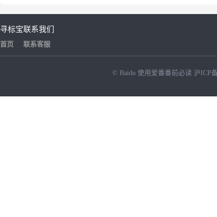
寻标宝
联系我们
首页
联系客服
© Baidu
使用爱番番前必读
沪ICP备
NEW
HOT
暂时没有搜索结果…