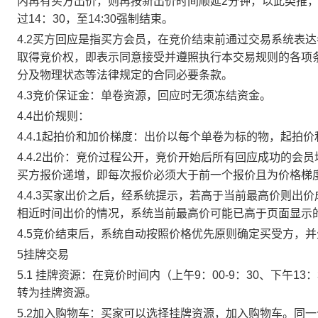
内再有买方出价，则再按新出价时间顺延2分钟，以此类推
过14：30，至14:30强制结束。
4.2买方回应是指买方会员，在竞价结束前通过交易系统表
取得竞价权，即表示同意接受并遵照执行本交易规则的各项
分及物理状态等法律规定的合同必要条款。
4.3竞价保证金：单卷资源，回应时无须冻结资金。
4.4出价规则：
4.4.1起拍价和加价梯度：出价以每个单卷为标的物，起拍
4.4.2出价：竞价过程公开，竞价开始后所有回应成功的
买方报价递增，即每次报价必须大于前一个报价且为价格梯
4.4.3买家出价之后，经系统提示，若高于当前最高价则
相近时间出价的情况，系统当前最高价可能已高于页面显示
4.5竞价结束后，系统自动按照价格优先原则确定买受方，
5挂牌交易
5.1 挂牌资源：在竞价时间内（上午9：00-9：30、下午1
转为挂牌资源。
5.2加入购物车：买家可以选择挂牌资源，加入购物车。同