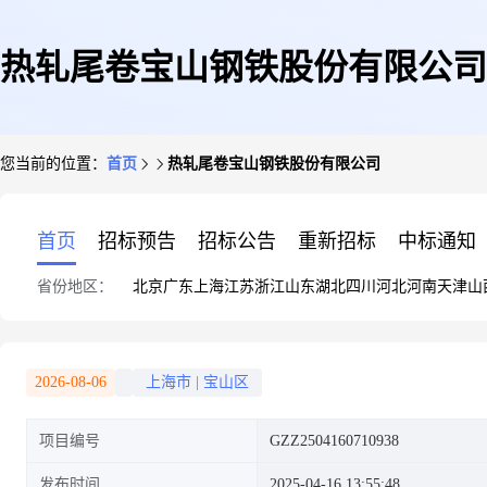
热轧尾卷宝山钢铁股份有限公司
您当前的位置：
首页
热轧尾卷宝山钢铁股份有限公司
首页
招标预告
招标公告
重新招标
中标通知
省份地区：
北京
广东
上海
江苏
浙江
山东
湖北
四川
河北
河南
天津
山
2026-08-06
上海市
|
宝山区
项目编号
GZZ2504160710938
发布时间
2025-04-16 13:55:48