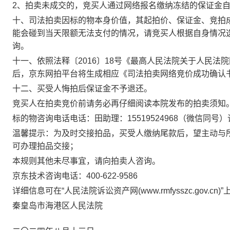
2
、拍卖未成交的，竞买人通过网络报名缴纳冻结的保证金
十、司法拍卖因标的物本身价值，其起拍价、保证金、竞拍
能会碰到当天限额无法支付的情况，请竞买人根据自身情况
询。
十一、依照法释〔
2016
〕
18
号《最高人民法院关于人民法院
后，京东网拍平台将生成相应《司法拍卖网络竞价成功确认
十二、买受人悔拍后保证金不予退还。
竞买人在拍卖竞价前请务必再仔细阅读本院发布的拍卖须知
标的物咨询电话
电话：
田
助理：
15519524968
（微信同号）
温馨提示：为及时交接拍品，买受人缴纳尾款后，望主动与
可办理拍品交接；
本规则其他未尽事宜，请向拍卖人咨询。
京东技术咨询电话：
400-622-9586
详细信息可在
“人民法院诉讼资产网
(www.rmfysszc.gov.cn)
”
秦皇岛市海港区
人民法院