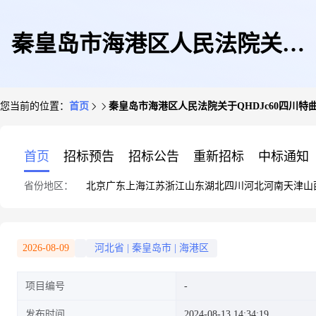
秦皇岛市海港区人民法院关于
您当前的位置：
首页
秦皇岛市海港区人民法院关于QHDJc60四川特曲(
QHDJc60四川特曲(铂金版)五箱
首页
招标预告
招标公告
重新招标
中标通知
省份地区：
北京
广东
上海
江苏
浙江
山东
湖北
四川
河北
河南
天津
山
(30瓶)(第二次拍卖)的公告
2026-08-09
河北省
|
秦皇岛市
|
海港区
项目编号
发布时间
2024-08-13 14:34:19