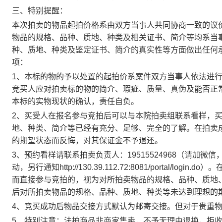
三、特别提醒：
本次拍卖的物品起拍价格系由双方当事人共同协商一致的议
物品的规格、品种、质地、种类及相关证书、简介等均系当
种、质地、种类及鉴定证书、简介的真实性等方面做出任何
项：
1
、本标的物的予以处置的起拍价系案件双方当事人依法进
竞买人应对拍卖标的物的简介、瑕疵、质量、真伪及能否正
本标的实物现状的确认，责任自负。
2
、买受人在报名参与竞拍后可以与本院拍卖组联系看样，
地、种类、简介等已经有充分、足够、完全的了解。在拍卖
的期望状态而反悔，对其保证金不予退还。
3
、预约看样请联系拍卖负责人：
19515524968
（请加微信
动，另行通知
http://130.39.112.72:8081/portal/login.do
）。
而直接参与竞拍的，视为对所拍卖物品的规格、品种、质地
后对所拍卖物品的规格、品种、质地、种类等未达到理想的
4
、竞买成功后物品交接方式默认为邮寄交接。但对于贵重
5
、特别注意：法拍商品非商家售卖，不予无理由退换，拒