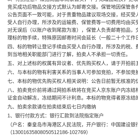
竞买成功后物品交接方式默认为邮寄交接。保管地因保管条
公告页面不一致可能，对于贵重物品建议现场交接，经买受
受人自行办理，所涉及的运输费、保管费等一切费用均由买
对无误后（以账户收到尾款为准），保管人负责邮寄拍品，
理标的物手续，特殊原因邮寄时间会延长（一般二十个工作
四、标的物转让登记手续由买受人自行办理，所涉及的税、
到当地相关职能部门进行了解，拍卖人不承担一切责任
。
五、对上述标的权属有异议者、优先购买权人，请于
开拍前
六、与本标的物有利害关系的当事人可参加竞拍，不参加竞
七、本标的物优先购买权人相关说明：公告日前暂无核准的
八、拍卖竞价前将通过网拍系统将在竞买人京东账户内冻结
证金自动解冻，冻结期间不计利息。本标的物竞得者原冻结
九、拍卖余款
请在拍卖结束后七日内
缴纳
1
、银行付款方式：银行汇款到法院指定账户
（户名：
秦皇岛市海港区
人民法院
，开户银行：
中国建设银
（
13001635808050512186-102769
）