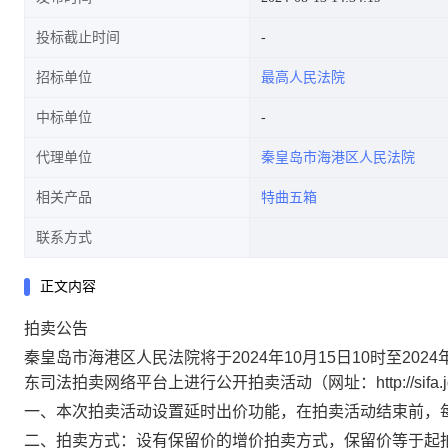
投标截止时间
招标单位
最高人民法院
中标单位
代理单位
秦皇岛市海港区人民法院
相关产品
特曲五箱
联系方式
正文内容
拍卖公告
秦皇岛市海港区
人民法院将于
2024
年
10
月
15
日
1
0
时至
2024
东司法拍卖网络平台上进行公开拍卖活动（网址：
http://sifa
一、本次拍卖活动设置延时出价功能，在拍卖活动结束前，
二、拍卖方式：
设有保留价的增价拍卖方式，
保留价等于起