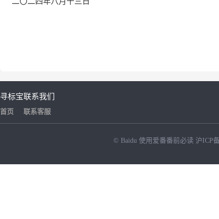
二〇二四年
八
月十三
日
寻标宝
联系我们
首页
联系客服
© Baidu
使用爱番番前必读
沪ICP备
NEW
HOT