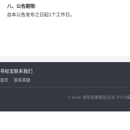
八、公告期限:
自本公告发布之日起1个工作日。
寻标宝
联系我们
首页
联系客服
© Baidu
使用爱番番前必读
沪ICP备
NEW
HOT