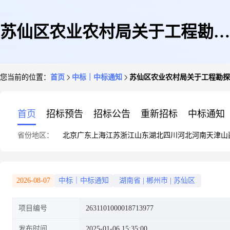
苏仙区农业农村局关于工程勘探
您当前的位置：
首页
中标｜中标通知
苏仙区农业农村局关于工程勘探
服务的网上超市采购项目成交公
首页
招标预告
招标公告
重新招标
中标通知
省份地区：
北京
广东
上海
江苏
浙江
山东
湖北
四川
河北
河南
天津
山
告
2026-08-07
中标｜中标通知
湖南省
|
郴州市
|
苏仙区
项目编号
2631101000018713977
发布时间
2025-01-06 15:35:00