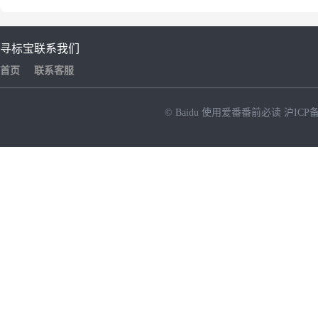
寻标宝
联系我们
首页
联系客服
© Baidu
使用爱番番前必读
沪ICP备
NEW
HOT
暂时没有搜索结果…