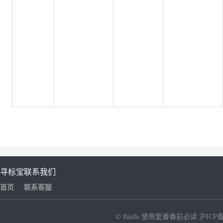
寻标宝
联系我们
首页
联系客服
© Baidu
使用爱番番前必读
沪ICP备