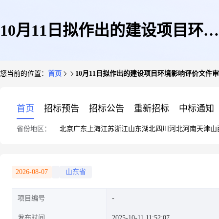
10月11日拟作出的建设项目环境
您当前的位置：
首页
10月11日拟作出的建设项目环境影响评价文件
影响评价文件审批意见的公示
首页
招标预告
招标公告
重新招标
中标通知
省份地区：
北京
广东
上海
江苏
浙江
山东
湖北
四川
河北
河南
天津
山
2026-08-07
山东省
项目编号
发布时间
2025-10-11 11:52:07