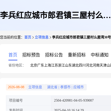
李兵红应城市郎君镇三屋村么屋
您当前的位置：
首页
立项信息
李兵红应城市郎君镇三屋村么屋湾30号3
湾30号32.66kw屋顶分布式光伏
首页
招标预告
招标公告
重新招标
中标通知
省份地区：
北京
广东
上海
江苏
浙江
山东
湖北
四川
河北
河南
天津
山
发电项目
2026-08-08
立项信息
湖北省
|
孝感市
|
应城市
项目编号
2504-420981-04-05-939007
发布时间
2025-04-10 16:14:29