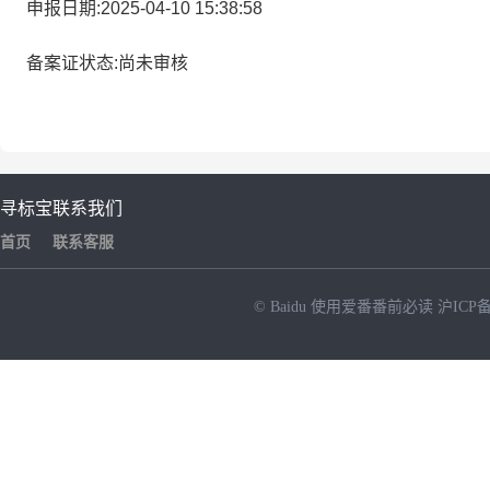
申报日期:2025-04-10 15:38:58
备案证状态:尚未审核
寻标宝
联系我们
首页
联系客服
© Baidu
使用爱番番前必读
沪ICP备
NEW
HOT