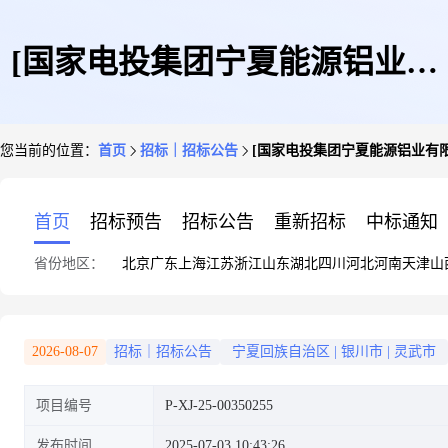
[国家电投集团宁夏能源铝业有
您当前的位置：
首页
招标｜招标公告
[国家电投集团宁夏能源铝业有
限公司临河发电分公司油库A燃
首页
招标预告
招标公告
重新招标
中标通知
省份地区：
北京
广东
上海
江苏
浙江
山东
湖北
四川
河北
河南
天津
山
油泵转子叶轮口环修复]采购公
2026-08-07
招标｜招标公告
宁夏回族自治区
|
银川市
|
灵武市
项目编号
P-XJ-25-00350255
告
发布时间
2025-07-03 10:43:26