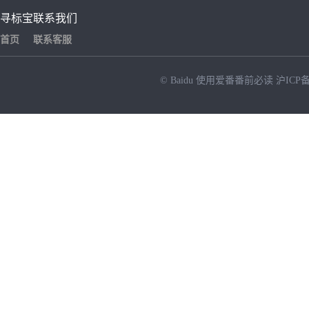
寻标宝
联系我们
首页
联系客服
© Baidu
使用爱番番前必读
沪ICP备
NEW
HOT
暂时没有搜索结果…