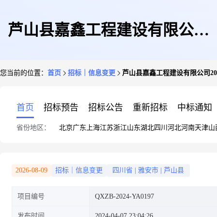
芦山县嘉鑫工程建设有限公司
您当前的位置：
首页
招标｜信息变更
芦山县嘉鑫工程建设有限公司20
2024-2025年劳务施工企业入库
首页
招标预告
招标公告
重新招标
中标通知
省份地区：
北京
广东
上海
江苏
浙江
山东
湖北
四川
河北
河南
天津
山
项目(第二次)竞争性磋商采购公
2026-08-09
招标｜信息变更
四川省
|
雅安市
|
芦山县
项目编号
QXZB-2024-YA0197
告更正公告
发布时间
2024-04-07 23:04:26