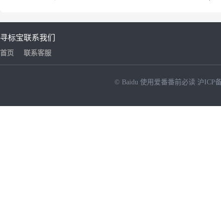
寻标宝
联系我们
首页
联系客服
© Baidu
使用爱番番前必读
沪ICP备
NEW
HOT
暂时没有搜索结果…