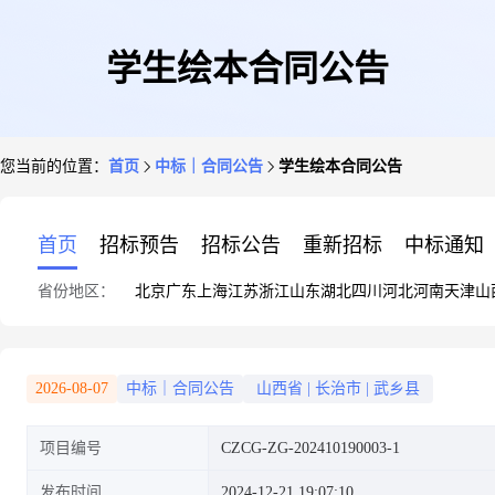
学生绘本合同公告
您当前的位置：
首页
中标｜合同公告
学生绘本合同公告
首页
招标预告
招标公告
重新招标
中标通知
省份地区：
北京
广东
上海
江苏
浙江
山东
湖北
四川
河北
河南
天津
山
2026-08-07
中标｜合同公告
山西省
|
长治市
|
武乡县
项目编号
CZCG-ZG-202410190003-1
发布时间
2024-12-21 19:07:10