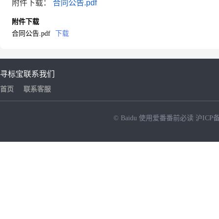
附件下载：
合同公告.pdf
附件下载
合同公告.pdf
下载
寻标宝
联系我们
首页
联系客服
© Baidu
使用爱番番前必读
沪ICP备
NEW
HOT