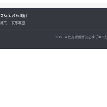
寻标宝
联系我们
首页
联系客服
© Baidu
使用爱番番前必读
沪ICP备
NEW
HOT
暂时没有搜索结果…