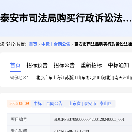
泰安市司法局购买行政诉讼法律
您当前的位置：
首页
中标｜合同公告
泰安市司法局购买行政诉讼法律
服务项目合同公示
首页
招标预告
招标公告
重新招标
中标通知
省份地区：
北京
广东
上海
江苏
浙江
山东
湖北
四川
河北
河南
天津
山
2026-08-09
中标｜合同公告
山东省
|
泰安市
|
泰山区
项目编号
SDGPPS37090000004200120240003_001
发布时间
2024-06-06 17:12:49