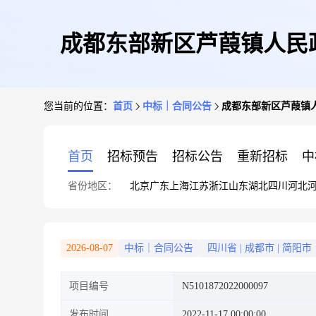
成都东部新区芦葭镇人民政
您当前的位置：
首页
中标｜合同公告
成都东部新区芦葭镇人
首页
招标预告
招标公告
重新招标
中
省份地区：
北京
广东
上海
江苏
浙江
山东
湖北
四川
河北
2026-08-07
中标｜合同公告
四川省
|
成都市
|
简阳市
项目编号
N5101872022000097
发布时间
2022-11-17 00:00:00