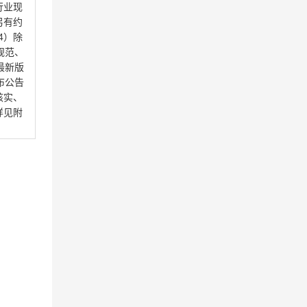
行业现
另有约
4）除
规范、
最新版
布公告
核实、
详见附