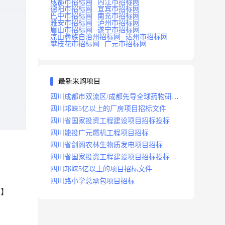
成都市招标网
内江市招标网
德阳市招标网
宜宾市招标网
巴中市招标网
南充市招标网
雅安市招标网
泸州市招标网
眉山市招标网
遂宁市招标网
凉山彝族自治州招标网
达州市招标网
攀枝花市招标网
广元市招标网
最新采购项目
四川成都市双流区/成都先导全球药物研发
生产基地(一期)(dj)项目招标标段
四川邛崃5亿以上的厂房项目招标文件
四川省国家投资工程建设项目招标投标
四川能投广元燃机工程项目招标
四川省剑阁农林生物质发电项目招标
四川省国家投资工程建设项目招标投标
2008年版
四川邛崃5亿以上的项目招标文件
四川路小学总承包项目招标
印】