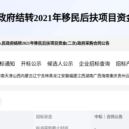
府结转2021年移民后扶项目资
民政府结转2021年移民后扶项目资金(二次)政府采购合同公告
标通知
开标公示
候选人公示
企业招标查询
招标
河南
天津
山西
内蒙古
辽宁
吉林
黑龙江
安徽
福建
江西
湖南
广西
海南
重庆
贵州
招标状态
中标｜合同公告
标书获取截止时间