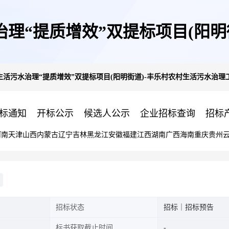
治理“提质增效”双提标项目(阳
镇生活污水治理“提质增效”双提标项目(阳明街道)-丰乐村农村生活污水治
工程招标文件预公示
标通知
开标公示
候选人公示
企业招标查询
招标
河南
天津
山西
内蒙古
辽宁
吉林
黑龙江
安徽
福建
江西
湖南
广西
海南
重庆
贵州
招标状态
招标｜招标预告
标书获取截止时间