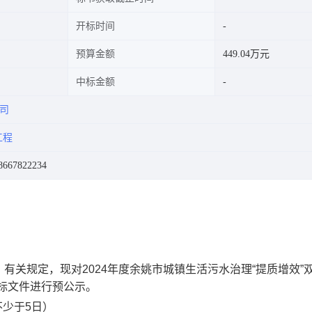
开标时间
预算金额
449.04万元
中标金额
司
工程
67822234
》有关规定，现对
2024
年度余姚市城镇生活污水治理“提质增效”
标文件进行预公示。
不少于
5
日）