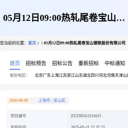
05月12日09:00热轧尾卷宝山钢
您当前的位置：
首页
05月12日09:00热轧尾卷宝山钢铁股份有限公司
铁股份有限公司
首页
招标预告
招标公告
重新招标
中标通知
省份地区：
北京
广东
上海
江苏
浙江
山东
湖北
四川
河北
河南
天津
山
2026-08-09
上海市
|
宝山区
项目编号
ZZ2505112111615
发布时间
2025-05-11 22:37:22