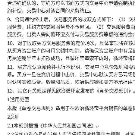
合违约确认的，守约方可以书面方式向交易中心申请强制执
约补偿，交易中心对该合同的义务终止。
9、合同违约终止后，交易服务费的收取方式如下：（1）
服务费，违约方的交易服务费不予退回。（2）交易服务费
服务费，出卖人需向循环宝支付与交易服务费等额的违约金
10、对于收取买方交易服务费的竞价场次，具体事项将在
从买方资金账户的可用余额中扣除，请确保资金账户中有足
务费逾期半年未扣款成功，且循环宝追索不成时，循环宝将
11、买方应认真阅读并执行本说明、交易中心竞价规则和
系。买方一旦在竞价过程中出价，交易中心默认买方已现场
时认可实物质量、数量和品质，欧冶供应链和卖方不承担由
12、其它有关规定详见欧冶循环宝发布的《竞价交易规则》
1适用范围
本版《单卷交易规则》适用于在欧冶循环宝平台销售的单卷
2总则
2.1本规则根据《中华人民共和国合同法》。
2.2参加单卷交易的当事人应当仔细阅读并遵守本规则，对