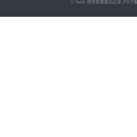
© Baidu
使用爱番番前必读
沪ICP备
NEW
HOT
暂时没有搜索结果…