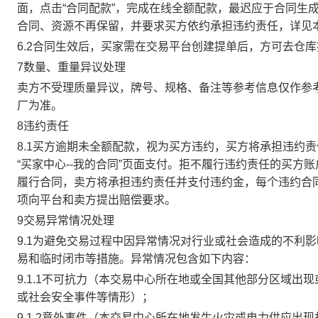
面，点击“合同配款”，完成在线全额配款，最迟应于合同生成当
合同、资源不再保留，并要求买方依约承担违约责任，详见
6.2合同生效后，买家需在交易平台创建提单后，方可去仓
7数量、重量异议处理
卖方不受理质量异议，牌号、规格、备注等参考信息仅作参
厂为准。
8违约责任
8.1买方逾期未全额配款，视为买方违约，买方将承担违约
“买家中心--我的合同”页面支付。拒不履行违约责任的买
履行合同，卖方将承担违约责任并支付违约金，每个违约合同
项向平台和卖方提出赔偿要求。
9交易异常情况处理
9.1为避免交易过程中因异常情况对行业或社会造成的不利
易和临时闭市等措施。异常情况包含如下内容：
9.1.1不可抗力（本交易中心所在地或全国其他部分区域
或社会安全事件等情形）；
9.1.2意外事件（本交易中心所在地发生火灾或电力供应出