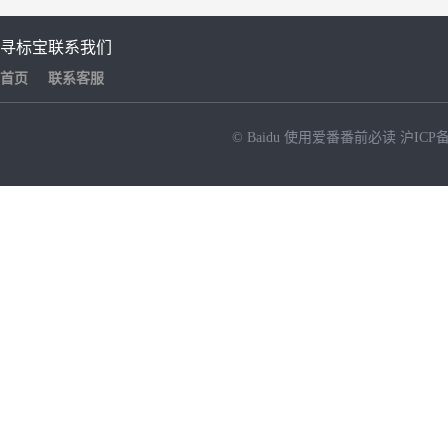
寻标宝
联系我们
首页
联系客服
© Baidu
使用爱番番前必读
沪ICP备
NEW
HOT
暂时没有搜索结果…