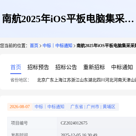
南航2025年iOS平板电脑集采采
您当前的位置：
首页
中标｜中标通知
南航2025年iOS平板电脑集采
购项目成交结果公示
首页
招标预告
招标公告
重新招标
中标通知
省份地区：
北京
广东
上海
江苏
浙江
山东
湖北
四川
河北
河南
天津
山
2026-08-07
中标｜中标通知
广东省
|
广州市
|
黄埔区
项目编号
CZ2024012675
发布时间
2025-12-05 16:30:49