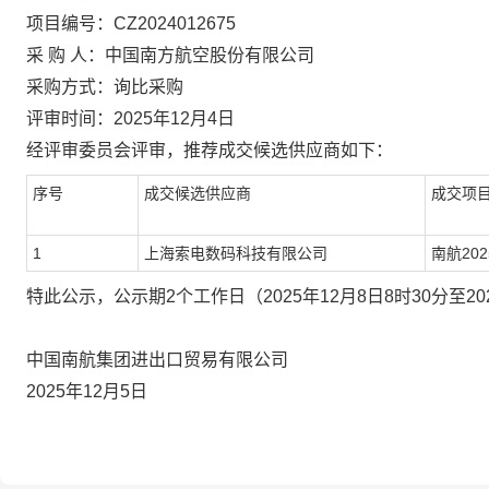
项目编号：
CZ2024012675
采
购
人：
中国南方航空股份有限公司
采购方式：
询比采购
评审时间
：
202
5
年
12
月
4
日
经评审委员会评审，推荐成交候选供应商如下：
序号
成交
候选
供应商
成交项
1
上海索电数码科技有限公司
南航
20
特此公示，公示期
2个工作
日（
20
25
年
12
月
8
日
8时30分至20
中国南航集团进出口贸易有限公司
20
25
年
12
月
5
日