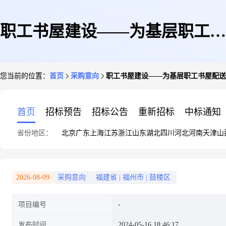
职工书屋建设——为基层职工书
您当前的位置：
首页
采购意向
职工书屋建设——为基层职工书屋配送
屋配送图书
首页
招标预告
招标公告
重新招标
中标通知
省份地区：
北京
广东
上海
江苏
浙江
山东
湖北
四川
河北
河南
天津
山
2026-08-09
采购意向
福建省
|
福州市
|
鼓楼区
项目编号
发布时间
2024-05-16 18:46:17