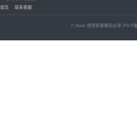
首页
联系客服
© Baidu
使用爱番番前必读
沪ICP备
NEW
HOT
暂时没有搜索结果…