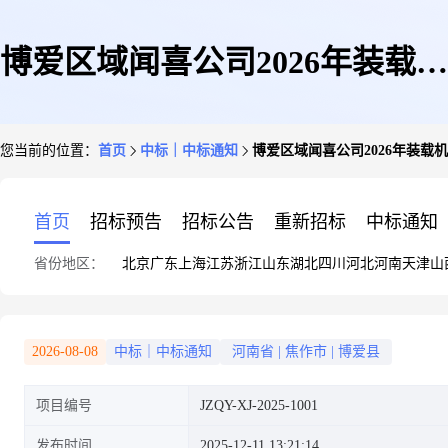
博爱区域闻喜公司2026年装载机
您当前的位置：
首页
中标｜中标通知
博爱区域闻喜公司2026年装载
维修年度服务询比价-结果公告
首页
招标预告
招标公告
重新招标
中标通知
省份地区：
北京
广东
上海
江苏
浙江
山东
湖北
四川
河北
河南
天津
山
2026-08-08
中标｜中标通知
河南省
|
焦作市
|
博爱县
项目编号
JZQY-XJ-2025-1001
发布时间
2025-12-11 13:21:14