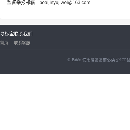
监督举报邮箱：
boaijinyujiwei@163.com
寻标宝
联系我们
首页
联系客服
© Baidu
使用爱番番前必读
沪ICP备
NEW
HOT