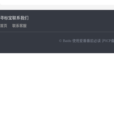
寻标宝
联系我们
首页
联系客服
© Baidu
使用爱番番前必读
沪ICP备
NEW
HOT
暂时没有搜索结果…