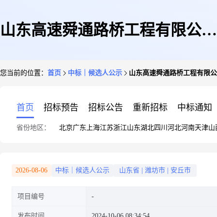
山东高速舜通路桥工程有限公司
您当前的位置：
首页
中标｜候选人公示
山东高速舜通路桥工程有限公
二分公司不锈钢钢模板询价租赁
首页
招标预告
招标公告
重新招标
中标通知
省份地区：
北京
广东
上海
江苏
浙江
山东
湖北
四川
河北
河南
天津
山
成交候选人公示
2026-08-06
中标｜候选人公示
山东省
|
潍坊市
|
安丘市
项目编号
发布时间
2024-10-06 08:34:54