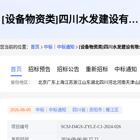
[设备物资类]四川水发建设有限
您当前的位置：
首页
中标｜中标通知
[设备物资类]四川水发建设有
公司零星材料竞争性谈判采购结
首页
招标预告
招标公告
重新招标
中标通知
省份地区：
北京
广东
上海
江苏
浙江
山东
湖北
四川
河北
河南
天津
山
果公示
2026-08-09
中标｜中标通知
四川省
|
资阳市
|
雁江区
项目编号
SCSJ-D4GS-ZYLZ-C1-2024-026
发布时间
2024-08-06 00:27:22