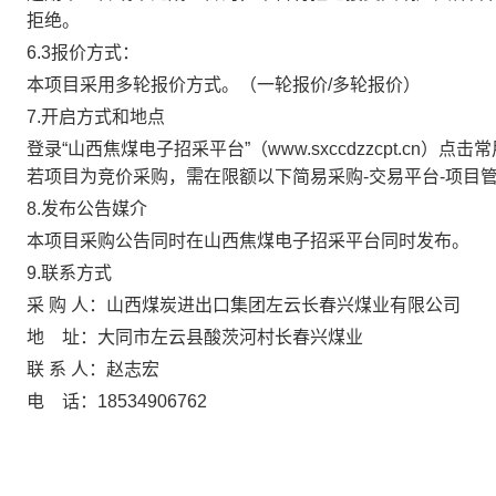
拒绝。
6.3报价方式：
本项目采用多轮报价方式。（一轮报价
/多轮报价）
7.开启方式和地点
登录
“山西焦煤电子招采平台”（www.sxccdzzcpt.c
若项目为竞价采购，需在限额以下简易采购-交易平台-项目
8.发布公告媒介
本项目采购公告同时在山西焦煤电子招采平台同时发布。
9.联系方式
采
购 人：山西煤炭进出口集团左云长春兴煤业有限公司
地
址：
大同市左云县酸茨河村长春兴煤业
联
系 人：
赵志宏
电
话：
18534906762