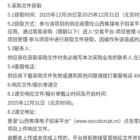
5.采购文件获取
5.1
获取时间：
2025
年
12
月
26
日至
2025
年
12
月
31
日
（北京时
5.2获取方式：参与该项目的供应商需在山西焦煤电子招采平台（w
应用，通过简易采购（限额以下）进入“交易平台-项目管理-
项目管理-参与项目中进行获取文件获取，因操作失误造成
5.3联系人：
供应商在获取采购文件时务必填写本次采购业务的联系人
,
5.4客服电话：
供应商下载采购文件失败或遇到其他问题请拨打客服电话
4
6.响应文件/报价单递交
6.1递交响应文件/报价单截止时间及开启时间：
2025
年
12
月
31
日
（北京时间
)。
6.2递交地址：
登录
“山西焦煤电子招采平台”（www.sxccdzzcpt.cn
项目
上传响应文件
。
逾期未上传或未完成上传的，平台将拒绝接受其响应文件并