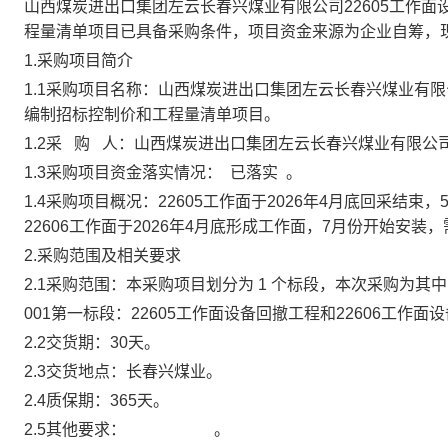
山西煤炭进出口集团左云长春兴煤业有限公司
22605工作
程量清单项目
已具备采购条件，项目资金来源为
企业自筹
，
1.采购项目简介
1.1采购项目名称：山西煤炭进出口集团左云长春兴煤业有限
编制招标控制价和工程量清单项目。
1.2采 购 人：山西煤炭进出口集团左云长春兴煤业有限公
1.3采购项目资金落实情况：
已落实
。
1.4采购项目概况：22605工作面于2026年4月底回采
22606工作面于2026年4月底形成工作面，7月份开始安
2.采购范围及相关要求
2.1采购范围：本采购项目划分为
1
个标段，本次采购为其中
001第一标段：
22605工作面设备回撤工程和22606工作
2.2交货期：
30天
。
2.3交货地点：
长春兴煤业。
2.4质保期：
365天
。
2.5其他要求：
。