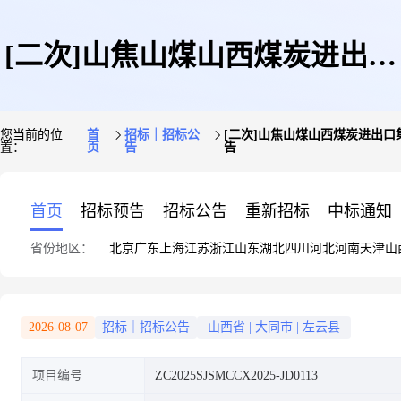
[二次]山焦山煤山西煤炭进出口
您当前的位
首
招标｜招标公
[二次]山焦山煤山西煤炭进出口
置：
页
告
告
集团左云长春兴煤业有限公司
首页
招标预告
招标公告
重新招标
中标通知
省份地区：
北京
广东
上海
江苏
浙江
山东
湖北
四川
河北
河南
天津
山
22605工作面设备回撤工程和
2026-08-07
招标｜招标公告
山西省
|
大同市
|
左云县
项目编号
ZC2025SJSMCCX2025-JD0113
22606工作面设备安装工程编制