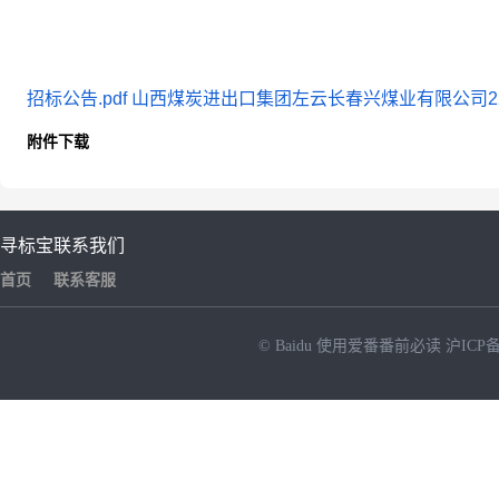
招标公告.pdf
山西煤炭进出口集团左云长春兴煤业有限公司226
附件下载
寻标宝
联系我们
首页
联系客服
© Baidu
使用爱番番前必读
沪ICP备
NEW
HOT