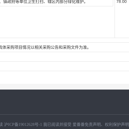
、镇政府等单位卫生打扫、辖区内部分绿化维护。
78.00
具体采购项目情况以相关采购公告和采购文件为准。
读
沪ICP备19012628号-1
我已阅读并接受
爱番番免责声明
、
权利保护声明