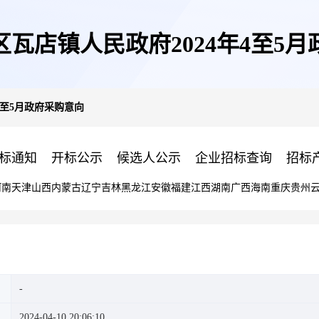
瓦店镇人民政府2024年4至5
4至5月政府采购意向
标通知
开标公示
候选人公示
企业招标查询
招标
河南
天津
山西
内蒙古
辽宁
吉林
黑龙江
安徽
福建
江西
湖南
广西
海南
重庆
贵州
2024-04-10 20:06:10