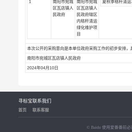
1
南阳市宛城
南阳市宛城
夏秋季秸秆清运
区瓦店镇人
区瓦店镇人
民政府
民政府辖区
内秸秆清运
绿化维护项
目
本次公开的采购意向是本单位政府采购工作的初步安排，
南阳市宛城区瓦店镇人民政府
2024年04月10日
寻标宝
联系我们
首页
联系客服
© Baidu
使用爱番番前必