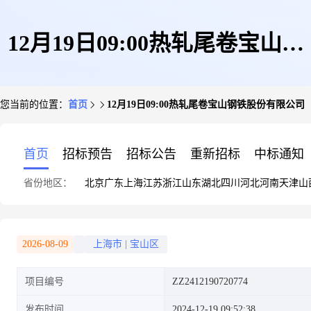
12月19日09:00热轧尾卷宝山钢
您当前的位置：
首页
12月19日09:00热轧尾卷宝山钢铁股份有限公司
铁股份有限公司
首页
招标预告
招标公告
重新招标
中标通知
省份地区：
北京
广东
上海
江苏
浙江
山东
湖北
四川
河北
河南
天津
山
2026-08-09
上海市
|
宝山区
项目编号
ZZ2412190720774
发布时间
2024-12-19 09:52:38