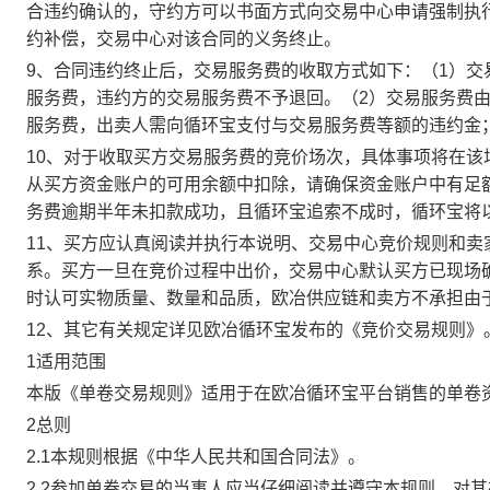
合违约确认的，守约方可以书面方式向交易中心申请强制执
约补偿，交易中心对该合同的义务终止。
9、合同违约终止后，交易服务费的收取方式如下：（1）
服务费，违约方的交易服务费不予退回。（2）交易服务费
服务费，出卖人需向循环宝支付与交易服务费等额的违约金
10、对于收取买方交易服务费的竞价场次，具体事项将在
从买方资金账户的可用余额中扣除，请确保资金账户中有足
务费逾期半年未扣款成功，且循环宝追索不成时，循环宝将
11、买方应认真阅读并执行本说明、交易中心竞价规则和
系。买方一旦在竞价过程中出价，交易中心默认买方已现场
时认可实物质量、数量和品质，欧冶供应链和卖方不承担由
12、其它有关规定详见欧冶循环宝发布的《竞价交易规则》
1适用范围
本版《单卷交易规则》适用于在欧冶循环宝平台销售的单卷
2总则
2.1本规则根据《中华人民共和国合同法》。
2.2参加单卷交易的当事人应当仔细阅读并遵守本规则，对