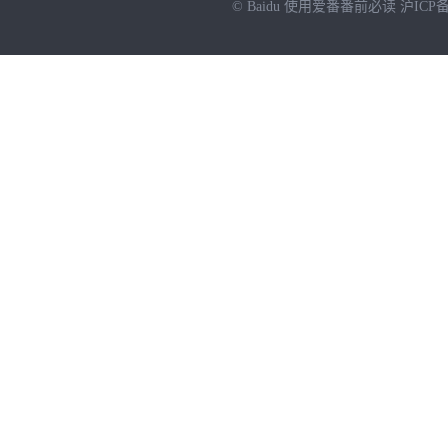
© Baidu
使用爱番番前必读
沪ICP备
NEW
HOT
暂时没有搜索结果…