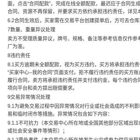
面，点击“合同配款”，完成在线全额配款，最迟应于合同生成当
合同、资源不再保留，并要求买方依约承担违约责任，详见
6.2合同生效后，买家需在交易平台创建提单后，方可去仓
7数量、重量异议处理
卖方不受理质量异议，牌号、规格、备注等参考信息仅作参
厂为准。
8违约责任
8.1买方逾期未全额配款，视为买方违约，买方将承担违约
“买家中心--我的合同”页面支付。拒不履行违约责任的买
履行合同，卖方将承担违约责任并支付违约金，每个违约合同
项向平台和卖方提出赔偿要求。
9交易异常情况处理
9.1为避免交易过程中因异常情况对行业或社会造成的不利
易和临时闭市等措施。异常情况包含如下内容：
9.1.1不可抗力（本交易中心所在地或全国其他部分区域
或社会安全事件等情形）；
9.1.2意外事件（本交易中心所在地发生火灾或电力供应出