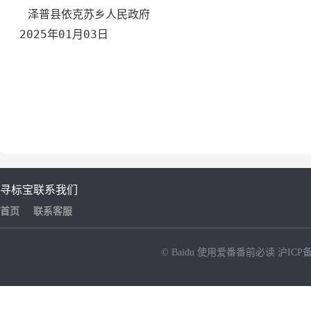
泽普县依克苏乡人民政府
2025年01月03日
寻标宝
联系我们
首页
联系客服
© Baidu
使用爱番番前必读
沪ICP备
NEW
HOT