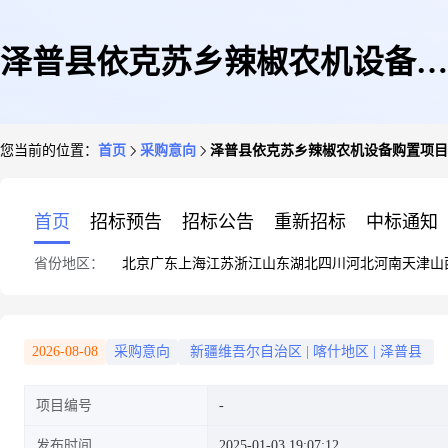
泽普县依克苏乡辣椒农机设备购
您当前的位置：
首页
采购意向
泽普县依克苏乡辣椒农机设备购置项目2
置项目2025年1月至2月政府采购
首页
招标预告
招标公告
重新招标
中标通知
省份地区：
北京
广东
上海
江苏
浙江
山东
湖北
四川
河北
河南
天津
山
意向
2026-08-08
采购意向
新疆维吾尔自治区
|
喀什地区
|
泽普县
项目编号
发布时间
2025-01-03 19:07:12