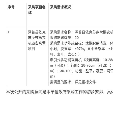
序号
采购项目名
采购需求概况
称
1
泽普县依克
采购需求名称：泽普县依克苏乡辣椒农
苏乡辣椒农
采购需求数量：20
机设备购置
采购需求功能或目标：辣椒脱果清洗一体
项目
小时；脱果率：≥97%；果中含杂率：≤
杆、去叶、去石；）
牵引式多功能栽苗机（秧苗高度：10-28c
m（可调）；行距：28-70cm（可调）
m）：30-150；功能：整平，覆膜，
苗）
需满足的要求：详见招标文件
本次公开的采购意向是本单位政府采购工作的初步安排，具