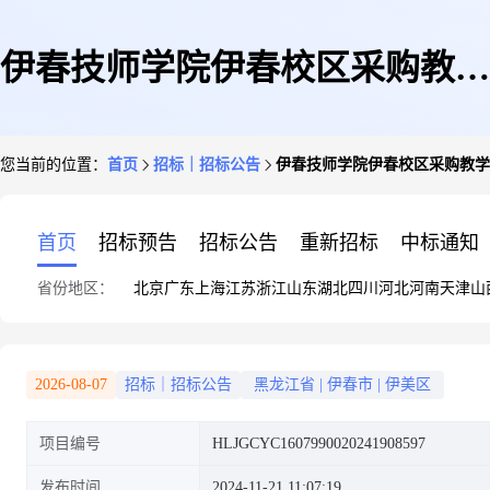
伊春技师学院伊春校区采购教学
您当前的位置：
首页
招标｜招标公告
伊春技师学院伊春校区采购教学
楼内LED电子屏维修、打印机
首页
招标预告
招标公告
重新招标
中标通知
省份地区：
北京
广东
上海
江苏
浙江
山东
湖北
四川
河北
河南
天津
山
维修服务直购
2026-08-07
招标｜招标公告
黑龙江省
|
伊春市
|
伊美区
项目编号
HLJGCYC1607990020241908597
发布时间
2024-11-21 11:07:19