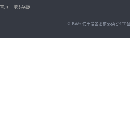
首页
联系客服
© Baidu
使用爱番番前必读
沪ICP备
NEW
HOT
暂时没有搜索结果…