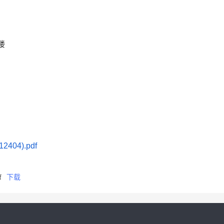
楼
04).pdf
f
下载