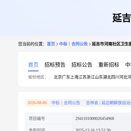
延吉
您当前的位置：
首页
中标｜合同公告
延吉市河南社区卫生
首页
招标预告
招标公告
重新招标
中
省份地区：
北京
广东
上海
江苏
浙江
山东
湖北
四川
河北
2026-08-06
中标｜合同公告
吉林省
|
延边朝鲜族自治
项目编号
2941101000026454968
发布时间
2025-12-16 13:52:30