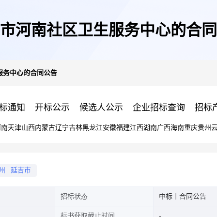
市河南社区卫生服务中心的合同
服务中心的合同公告
标通知
开标公示
候选人公示
企业招标查询
招标
河南
天津
山西
内蒙古
辽宁
吉林
黑龙江
安徽
福建
江西
湖南
广西
海南
重庆
贵州
州
|
延吉市
招标状态
中标｜合同公告
标书获取截止时间