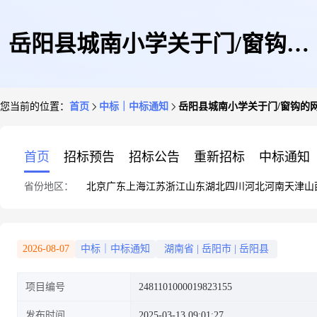
岳阳县城南小学关于门/窗钩的
您当前的位置：
首页
中标｜中标通知
岳阳县城南小学关于门/窗钩的
网上超市采购项目成交公告
首页
招标预告
招标公告
重新招标
中标通知
省份地区：
北京
广东
上海
江苏
浙江
山东
湖北
四川
河北
河南
天津
山
2026-08-07
中标｜中标通知
湖南省
|
岳阳市
|
岳阳县
项目编号
2481101000019823155
发布时间
2025-03-13 09:01:27