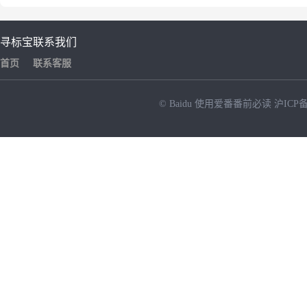
寻标宝
联系我们
首页
联系客服
© Baidu
使用爱番番前必读
沪ICP备
NEW
HOT
暂时没有搜索结果…