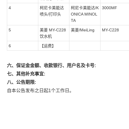
4
柯尼卡美能达
柯尼卡美能达/K
3000MF
喷头/打印头
ONICA MINOL
TA
5
美菱 MY-C228
美菱/MeiLing
MY-C228
饮水机
6
【运费】
六、保证金金额、收款银行、用户名及卡号:
七、其他补充事宜:
八、公告期限:
自本公告发布之日起1个工作日。