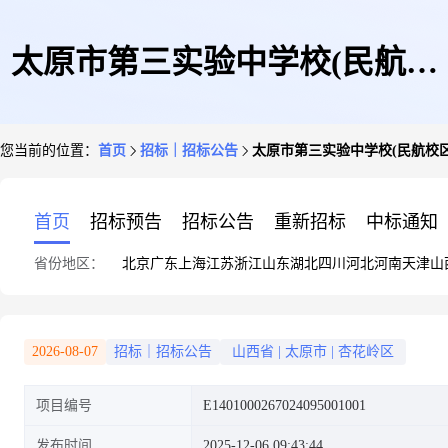
太原市第三实验中学校(民航校
您当前的位置：
首页
招标｜招标公告
太原市第三实验中学校(民航校
区)运动场建设项目施工招标公
首页
招标预告
招标公告
重新招标
中标通知
省份地区：
北京
广东
上海
江苏
浙江
山东
湖北
四川
河北
河南
天津
山
告
2026-08-07
招标｜招标公告
山西省
|
太原市
|
杏花岭区
项目编号
E1401000267024095001001
发布时间
2025-12-06 09:43:44