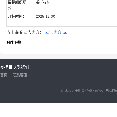
招标组织形
委托招标
式：
开标时间：
2025-12-30
点击查看公告内容：
公告内容.pdf
附件下载
寻标宝
联系我们
首页
联系客服
© Baidu
使用爱番番前必读
沪ICP备
NEW
HOT