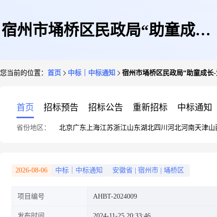
宿州市埇桥区民政局“助童成长-
您当前的位置：
首页
中标｜中标通知
宿州市埇桥区民政局“助童成长
爱心爸妈陪伴”儿童监护救助帮
首页
招标预告
招标公告
重新招标
中标通知
省份地区：
北京
广东
上海
江苏
浙江
山东
湖北
四川
河北
河南
天津
山
扶服务项目成交公告
2026-08-06
中标｜中标通知
安徽省
|
宿州市
|
埇桥区
项目编号
AHBT-2024009
发布时间
2024-11-25 20:33:46