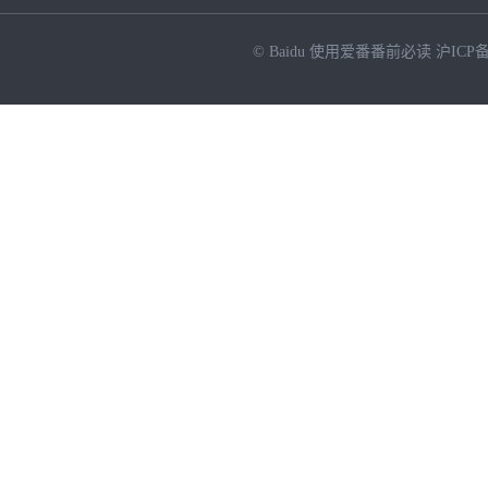
© Baidu
使用爱番番前必读
沪ICP备
NEW
HOT
暂时没有搜索结果…