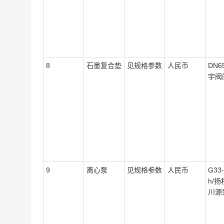
8
石墨复合垫
见规格参数
人民币
DN6
宇阀
9
离心泵
见规格参数
人民币
G33
h/扬
川源