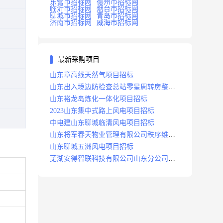
东营市招标网
德州市招标网
临沂市招标网
烟台市招标网
聊城市招标网
青岛市招标网
济南市招标网
威海市招标网
最新采购项目
山东章高线天然气项目招标
山东出入境边防检查总站零星周转房整修
项目招标中标
山东裕龙岛炼化一体化项目招标
2023山东集中式路上风电项目招标
中电建山东聊城临清风电项目招标
山东将军春天物业管理有限公司秩序维护
服务项目招标公告
山东聊城五洲风电项目招标
芜湖安得智联科技有限公司山东分公司济
南地区快递项目招标公告