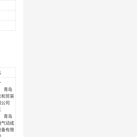
名
一
： 青岛
佳和贸易
限公司
二
： 青岛
通气动成
设备有限
司