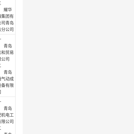
三
： 耀华
器集团有
公司青岛
售分公司
一
： 青岛
佳和贸易
限公司
二
： 青岛
通气动成
设备有限
司
一
： 青岛
配机电工
有限公司
二