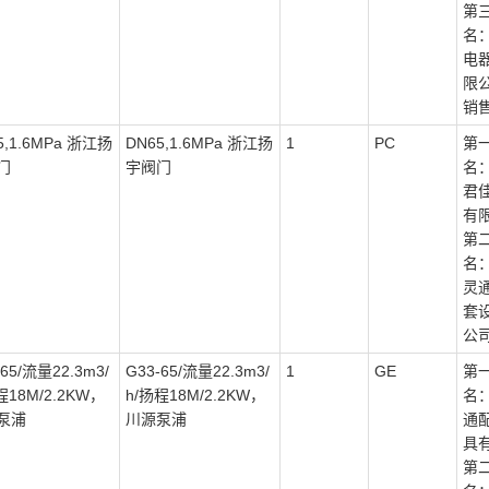
第
名
电
限
销
5,1.6MPa 浙江扬
DN65,1.6MPa 浙江扬
1
PC
第
门
宇阀门
名
君
有
第
名
灵
套
公
-65/流量22.3m3/
G33-65/流量22.3m3/
1
GE
第
程18M/2.2KW，
h/扬程18M/2.2KW，
名
泵浦
川源泵浦
通
具
第