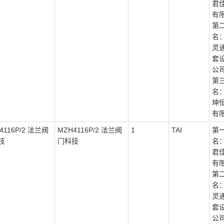
君
有
第
名
灵
套
公
第
名
坤
有
4116P/2 法兰阀
MZH4116P/2 法兰阀
1
TAI
第
技
门科技
名
君
有
第
名
灵
套
公