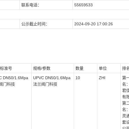
联系电话：
55659533
公示截止时间：
2024-09-20 17:00:26
/标准号
规格/参数
数量
单位
排
C DN50/1.6Mpa
UPVC DN50/1.6Mpa
10
ZHI
第
阀门科技
法兰阀门科技
名
君
有
第
名
灵
套
公