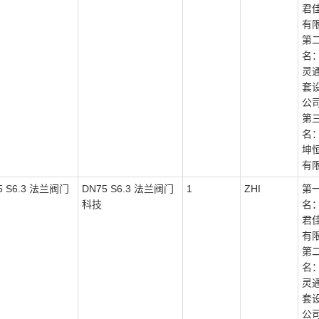
君
有
第
名
灵
套
公
第
名
坤
有
5 S6.3 法兰阀门
DN75 S6.3 法兰阀门
1
ZHI
第
科技
名
君
有
第
名
灵
套
公