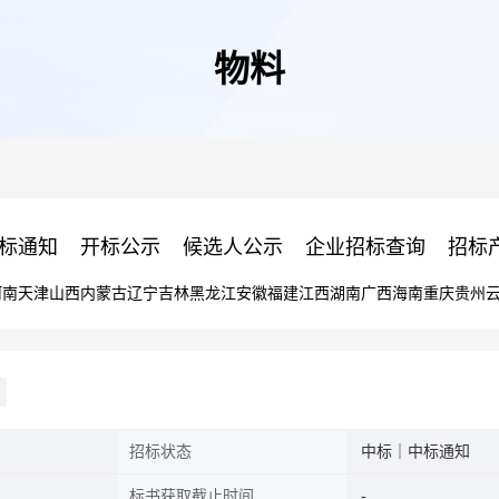
物料
标通知
开标公示
候选人公示
企业招标查询
招标
河南
天津
山西
内蒙古
辽宁
吉林
黑龙江
安徽
福建
江西
湖南
广西
海南
重庆
贵州
招标状态
中标｜中标通知
标书获取截止时间