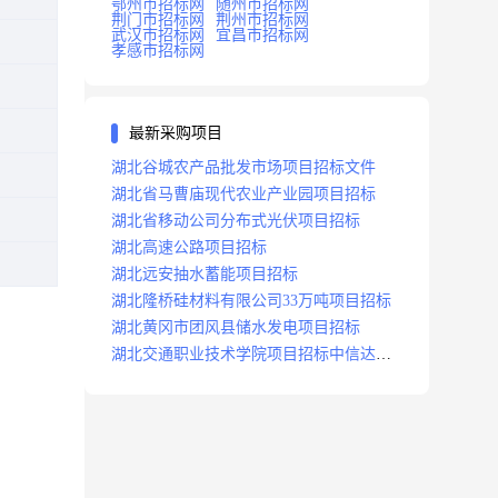
鄂州市招标网
随州市招标网
荆门市招标网
荆州市招标网
武汉市招标网
宜昌市招标网
孝感市招标网
最新采购项目
湖北谷城农产品批发市场项目招标文件
湖北省马曹庙现代农业产业园项目招标
湖北省移动公司分布式光伏项目招标
湖北高速公路项目招标
湖北远安抽水蓄能项目招标
湖北隆桥硅材料有限公司33万吨项目招标
湖北黄冈市团风县储水发电项目招标
湖北交通职业技术学院项目招标中信达咨
询