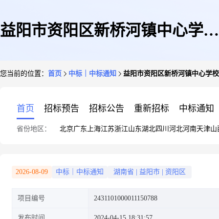
益阳市资阳区新桥河镇中心学校
您当前的位置：
首页
中标｜中标通知
益阳市资阳区新桥河镇中心学校
关于计算机设备维修和保养服务
首页
招标预告
招标公告
重新招标
中标通知
省份地区：
北京
广东
上海
江苏
浙江
山东
湖北
四川
河北
河南
天津
山
的网上超市采购项目成交公告
2026-08-09
中标｜中标通知
湖南省
|
益阳市
|
资阳区
项目编号
2431101000011150788
发布时间
2024-04-15 18:31:57