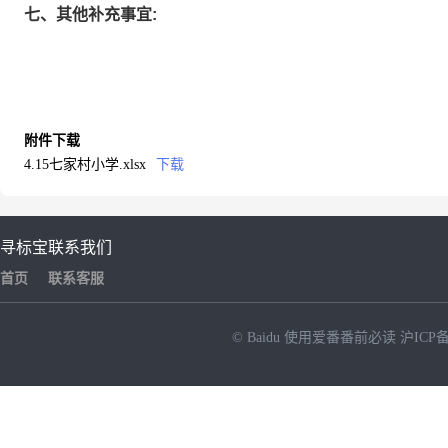
七、其他补充事宜:
附件下载
4.15七家村小学.xlsx
下载
寻标宝
联系我们
首页
联系客服
© Baidu
使用爱番番前必读
沪ICP备
NEW
HOT