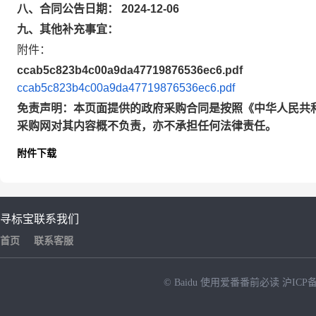
八、合同公告日期： 2024-12-06
九、其他补充事宜：
附件：
ccab5c823b4c00a9da47719876536ec6.pdf
ccab5c823b4c00a9da47719876536ec6.pdf
免责声明：本页面提供的政府采购合同是按照《中华人民共
采购网对其内容概不负责，亦不承担任何法律责任。
附件下载
寻标宝
联系我们
首页
联系客服
© Baidu
使用爱番番前必读
沪ICP备