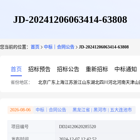
JD-20241206063414-63808
您当前的位置：
首页
中标｜合同公告
JD-20241206063414-63808
首页
招标预告
招标公告
重新招标
中标通知
省份地区：
北京
广东
上海
江苏
浙江
山东
湖北
四川
河北
河南
天津
山
2026-08-06
中标｜合同公告
黑龙江省
|
黑河市
|
五大连池市
项目编号
DD24120620285520
发布时间
2024-12-07 12:42:52