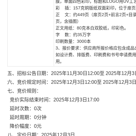
膜，单面四色彩印，标题和LOGO用UV工
彩
插：
157克铜版纸双面彩印，位于扉页
正
文：约
449页（扉页2页+前言2页+目录
页，含插图）
正文用纸：
80克本白双胶纸，印彩色。
字
数：约
35万字
印刷数量：
3000本
3、报价要求：供应商所报价格应包含成品
如设计费、排版费、印刷费和书号申请费
用。
五、
招标
公告日期
：
2025年11月30日12:00至 2025年12月3
六
、
竞价规定时间
：
2025年12月3日12:00至 2025年12月3日
七、竞价规则：
竞价实际结束时间：
202
5
年
12
月
3
日
17
:
0
0
延时次数：0次
延时周期：
0
分钟
降价幅度：0元
八、
定价日期：
202
5
年
12
月
3
日