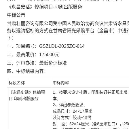
《永昌史话》修编项目
-印刷出版服务
中标公示
甘肃壮丽咨询有限公司受中国人民政治协商会议甘肃省永昌
务以邀请招标的方式在甘肃省阳光采购平台（金昌市）中进行招
下：
一、项目编号：
GSZLDL-2025ZC-014
二、
最高限价
：
1750
00
元
三、评审办法：最低
价
评标
法
四、中标结果内容：
标段名称
中标
内容
《永昌史话》修编项
1、按要求设计排版，印刷装订并正规出版《
目
-印刷出版服务
本。
2、详细参数要求：
成品尺寸：
24×17厘米
装订方式：胶装
+锁线
封
面：
52×24厘米（含8厘米勒口），2