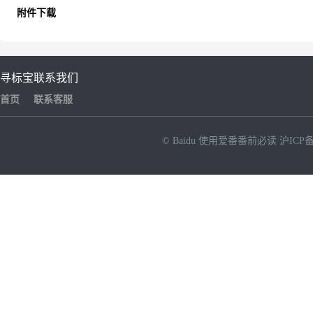
附件下载
寻标宝
联系我们
首页
联系客服
© Baidu
使用爱番番前必读
沪ICP备
NEW
HOT