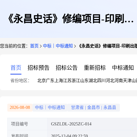
《永昌史话》修编项目-印刷出
您当前的位置：
首页
中标｜中标通知
《永昌史话》修编项目-印刷出
版服务
首页
招标预告
招标公告
重新招标
中标通知
省份地区：
北京
广东
上海
江苏
浙江
山东
湖北
四川
河北
河南
天津
山
2026-08-08
中标｜中标通知
甘肃省
|
金昌市
|
永昌县
项目编号
GSZLDL-2025ZC-014
发布时间
2025-12-04 09:22:59