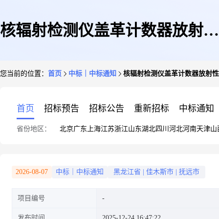
核辐射检测仪盖革计数器放射性
您当前的位置：
首页
中标｜中标通知
核辐射检测仪盖革计数器放射性家
家用专业测核辐射仪海鲜防核污
首页
招标预告
招标公告
重新招标
中标通知
省份地区：
北京
广东
上海
江苏
浙江
山东
湖北
四川
河北
河南
天津
山
染核辐射检测GC-01(现货)元素
2026-08-07
中标｜中标通知
黑龙江省
|
佳木斯市
|
抚远市
项目编号
分析仪
发布时间
2025-12-24 16:47:22