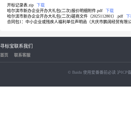
开标记录表.zip
下载
哈尔滨市新办企业开办大礼包(二次)报价明细附件.pdf
下载
哈尔滨市新办企业开办大礼包(二次)磋商文件（2025112801）.pdf
下
合同包1：中小企业或残疾人福利单位声明函（大庆市鹏阔经贸有限公司
寻标宝
联系我们
首页
联系客服
© Baidu
使用爱番番前必读
沪ICP备
NEW
HOT