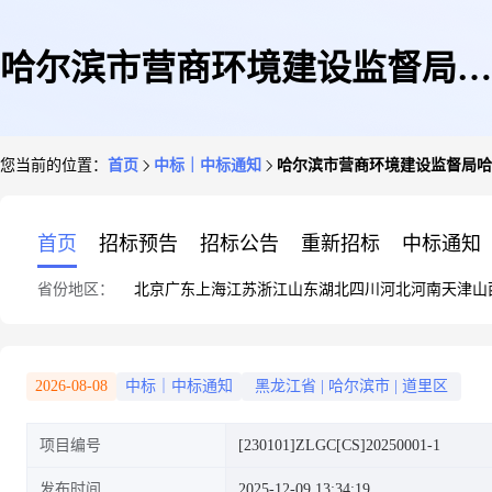
哈尔滨市营商环境建设监督局哈
您当前的位置：
首页
中标｜中标通知
哈尔滨市营商环境建设监督局哈
尔滨市新办企业开办大礼包(二
首页
招标预告
招标公告
重新招标
中标通知
省份地区：
北京
广东
上海
江苏
浙江
山东
湖北
四川
河北
河南
天津
山
次)中标(成交)结果公告
2026-08-08
中标｜中标通知
黑龙江省
|
哈尔滨市
|
道里区
项目编号
[230101]ZLGC[CS]20250001-1
发布时间
2025-12-09 13:34:19